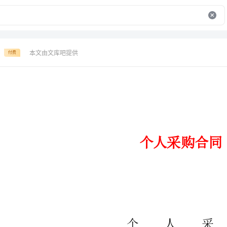
本文由文库吧提供
付费
个人采购合同