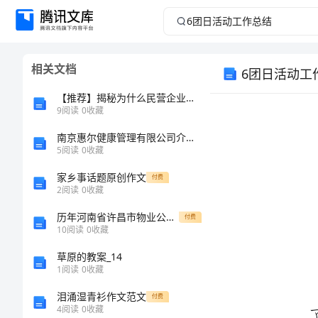
6
团
相关文档
6团日活动工
日
【推荐】揭秘为什么民营企业会成为造假的主力
活
9
阅读
0
收藏
动
南京惠尔健康管理有限公司介绍企业发展分析报告
5
阅读
0
收藏
工
家乡事话题原创作文
付费
2
阅读
0
收藏
作
历年河南省许昌市物业公司物业管理基本工作范围及职责知识竞赛试题王牌题库及答案（真题汇编）
付费
10
阅读
0
收藏
总
草原的教案_14
结
1
阅读
0
收藏
泪涌湿青衫作文范文
付费
团
4
阅读
0
收藏