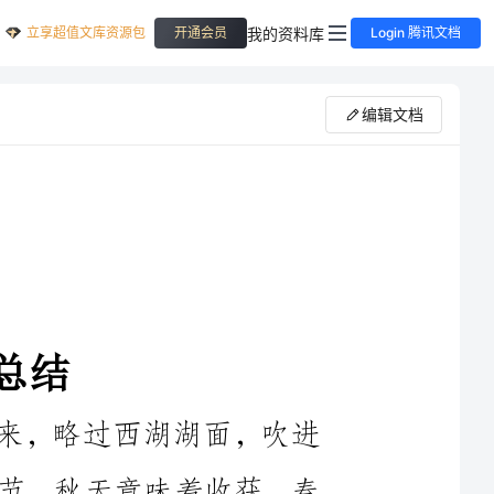
立享超值文库资源包
我的资料库
开通会员
Login 腾讯文档
编辑文档
【范文一。团日活动总结】秋风袭来，略过西湖湖面，吹进
了我们的校园里。秋天是一个美好的季节，秋天意味着收获，春
播秋收，这是亘古不变的道理。在这样的季节里，我们商学61团
支部行动起来，决定进行一次团结班集体的团日活动。全班同学