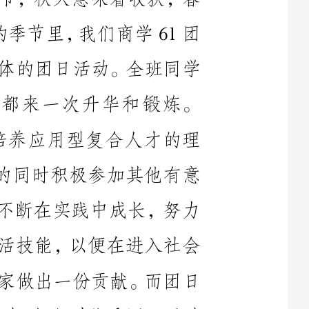
行动起来，抖擞精神，让心灵与身体都来一次升华和锻炼。
我们浙江大学城市学院一直秉承培养应用型复合人才的理
念，这就要求我们学生在努力做好学问的同时积极参加其他有意
义的活动和组织，不断在实践中学习，不断在实践中成长，努力
提高自己的综合素质，学习各方面的生活技能，以便在进入社会
后能更快更好的融入社会，为社会和国家做出一份贡献。而团日
活动作为每学期都要去实践的团支部活动，加之对优秀团日活动
的评选和表彰，一直起着鼓励同学们去做的更好的团日活动。
我们团支部此次的团日活动主要是由三方面构成：
一、走访福利中心中的老人，与他们聊天
二、在食堂给老人们送上我们准备的水果