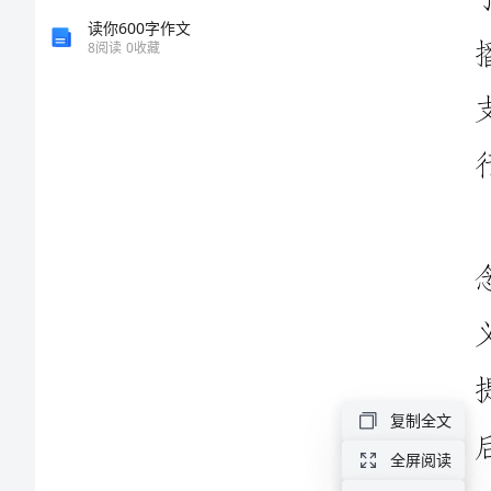
日
读你600字作文
活
8
阅读
0
收藏
动
工
作
总
结
【范
文
一。
团
复制全文
日
全屏阅读
活