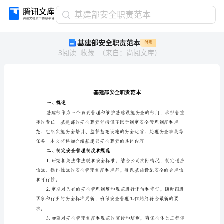
基
基建部安全职责范本
建
基建部安全职责范本
付费
部
3
阅读
收藏
（
来自
：
尚阅文库
）
安
全
职
责
范
本
一、概述
基