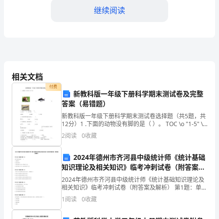
继续阅读
础
设
施
安
相关文档
全
付费
新教科版一年级下册科学期末测试卷及完整
的
答案（易错题）
部
新教科版一年级下册科学期末测试卷选择题（共5题，共
12分）1 .下面的动物没有脚的是（ ）。 TOC \o "1-5" \h
\z 水是（ ），空气是（ ）。A.固体 B.液体 C.气体下面的
门，
2
阅读
0
收藏
事物不能
承
五、处理安全事故
2024年德州市齐河县中级统计师《统计基础
知识理论及相关知识》临考冲刺试卷（附答案及
担
解析）
2024年德州市齐河县中级统计师《统计基础知识理论及
着
相关知识》临考冲刺试卷（附答案及解析） 第1题：单选
题(本题1分)累计增长量是指( )。A.基期水平 B.报告期水
1
阅读
0
收藏
重
平C.报告期水平与前一