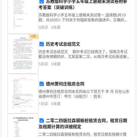
要
苏教版科学小学五年级上册期末测试卷附参
事故再次发生。
考答案（突破训练）
的
苏教版科学小学五年级上册期末测试卷一.选择题(共10
题，共20分)1.下列关于热辐射现象的描述中，正确的是
责
（ ）。A.热辐射是从温度低的地方传向温度高的地方B.
3
阅读
0
收藏
热辐射必须借助一定的物质进行传播C.
任。
解。
付费
基
历史考试总结范文
六、其他安全职责
历史考试总结范文 期中考试已经两次了，但两次考试
建
都没有预期的好，尤其是第二次，从两次考试后我进展
了反思,总结出以下几点希望在以后的考试中能不断改
部
5
阅读
0
收藏
进。 一、考试卷看似简单，没有难度特别高的题目，
整体安全水平得到进一步提升。
的
德州萧何庄租房合同
安
德州萧何庄租房合同本合同由以下双方于 年 月 日在山东
全
省德州市签订：甲方（出租方）：姓名：
1
阅读
0
收藏
职
责
二零二四版拉森钢板桩租赁合同，租赁日期
结语
及租期计算的详细规定
包
二零二四版拉森钢板桩租赁合同，租赁日期及租期计算