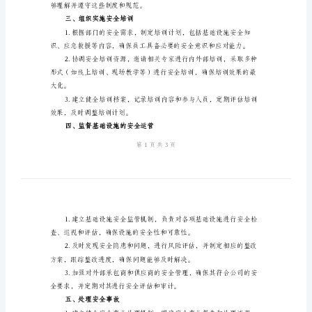
建
部
安
全
二、制定安全管理制度和规范
职
责
范
和可行性。
本
一、
概
求。
述
基
够理解并遵守这些制度和规范。
建