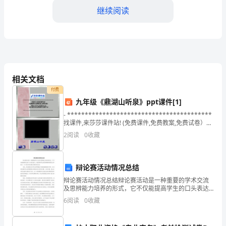
和
继续阅读
总
体
情
况
相关文档
随
付费
九年级《鼎湖山听泉》ppt课件[1]
着
- *****************************************
2023
找课件,来莎莎课件站! (免费课件,免费教案,免费试卷）
http://www.sasadown.cn 国内著
2
阅读
0
收藏
年
新
辩论赛活动情况总结
冠
辩论赛活动情况总结辩论赛活动是一种重要的学术交流
及思辨能力培养的形式，它不仅能提高学生的口头表达
疫
能力，还能培养学生的思维逻辑和团队合作能力。以下
6
阅读
0
收藏
是对辩论赛活动情况的总结：首先，辩论赛活动对学生
反馈，客户满意度显著提高。
情
的思辨能