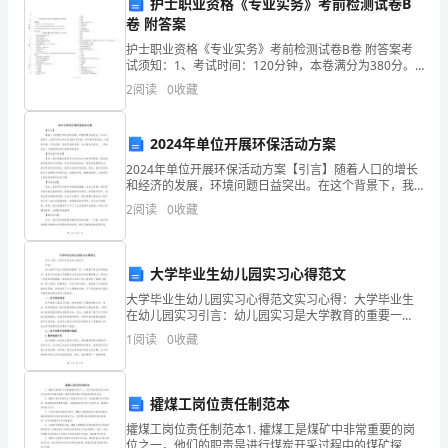
四、工作挑战和问题
的
护士职业资格《专业实务》考前检测试卷B
卷 附答案
逐
护士职业资格《专业实务》考前检测试卷B卷 附答案考
试须知：1、考试时间：120分钟，本卷满分为380分。
渐
2、请首先按要求在试卷的指定位置填写您的姓名、准考
2
阅读
0
收藏
证号等信息。 3、请仔细阅读各种题目的回答要
缓
销售策略，才能保持竞争优势。
解，
2024年单位开展环保活动方案
2024年单位开展环保活动方案【引言】随着人口的增长
____
和经济的发展，环境问题日益突出。在这个背景下，我
所在单位决定在2024年开展一系列的环保活动，以保护
年
2
阅读
0
收藏
环境、节约资源、促进可持续发展。本方案旨在通过_
是
合适的方法和渠道。
大学毕业生幼儿园实习心得范文
我
大学毕业生幼儿园实习心得范文实习心得：大学毕业生
五、解决方案和改进措施
所
在幼儿园实习引言：幼儿园实习是大学教育的重要一
环，对提高大学生的实践能力、培养专业技能以及增强
1
阅读
0
收藏
社会适应能力具有重要意义。通过这一阶段的实践锻
在
炼，我深刻地
公
施：
攉煤工岗位责任制范本
司
攉煤工岗位责任制范本1. 攉煤工是煤矿中非常重要的岗
位之一，他们的职责是进行煤炭开采过程中的煤矿探