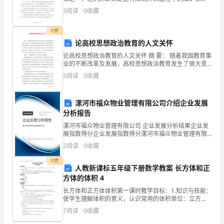
复
测、煤炭采集和煤矿瓦斯排放等相关任务。2. 攉煤工要
的动态，及时调整销售策略。
3
阅读
0
收藏
负责煤矿井下的煤炭开采工作，包括清理矿井中的垃
苏
圾、
付费
和
论高校思想政治教育的人文关怀
发
论高校思想政治教育的人文关怀 摘 要： 随着我国教育事
业的不断改革及发展，高校思想政治教育发生了很大变
革，素质教育成为教学的主要目标，很多教师都改变传
展
5
阅读
0
收藏
统的教学观念，逐渐实施人性化的教学方式。教学
的
漯河市福众物业管理有限公司介绍企业发展
关
分析报告
键
漯河市福众物业管理有限公司 企业发展分析结果企业发
展指数得分企业发展指数得分漯河市福众物业管理有限
公司综合得分说明：企业发展指数根据企业规模、企业
一
2
阅读
0
收藏
创新、企业风险、企业活力四个维度对企业发展情况进
行评
年。
付费
人教新课标五年级下册数学教案 长方体和正
方体的体积 4
作
长方体和正方体体积第一课时教学目标：1.知识与技能：
为
使学生理解体积的意义，认识常用的体积单位：立方
米、立方分米、立方厘米，培养初步的空间观念。2.过程
7
阅读
0
收藏
一
与方法：使学生知道计量一个物体的体积有多大，要看
它