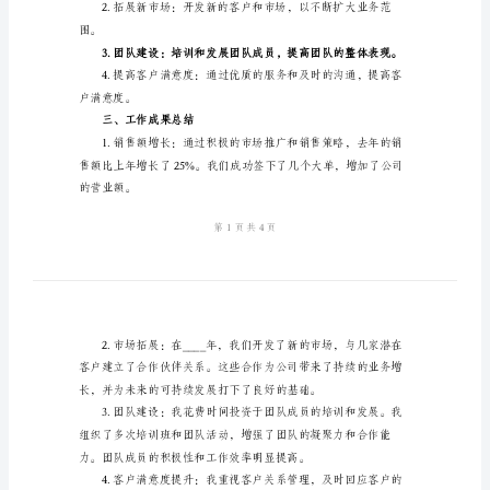
2024
一、工作背景和总体情况
年
个
人
工
作
总
二、工作目标和规划
结
报
告
个
标。
人
工