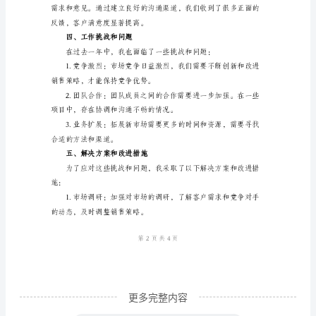
围。
作
总
结
户满意度。
报
三、工作成果总结
告
____
年
一、
的营业额。
工
作
背
景
更多完整内容