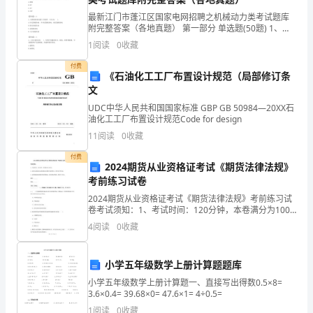
市
最新江门市蓬江区国家电网招聘之机械动力类考试题库
局
附完整答案（各地真题） 第一部分 单选题(50题) 1、固
定铰链的约束反力通常被分解为两个互相( )的分力。A.垂
1
阅读
0
收藏
直B.60°C.30°D.1
和
付费
《石油化工工厂布置设计规范（局部修订条
区
文
农
UDC中华人民共和国国家标准 GBP GB 50984—20XX石
油化工工厂布置设计规范Code for design
委
11
阅读
0
收藏
等
付费
2024期货从业资格证考试《期货法律法规》
有
考前练习试卷
关
2024期货从业资格证考试《期货法律法规》考前练习试
卷考试须知：1、考试时间：120分钟，本卷满分为100
分。 2、请首先按要求在试卷的指定位置填写您的姓名、
部
4
阅读
0
收藏
准考证号等信息。 3、请仔细阅读各种题目的
门
小学五年级数学上册计算题题库
的
小学五年级数学上册计算题一、直接写出得数0.5×8=
3.6×0.4= 39.68×0= 47.6×1= 4÷0.5=
大
1
阅读
0
收藏