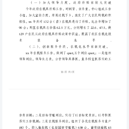
职
报
告
农
机
中
心
领
导
班
子
述