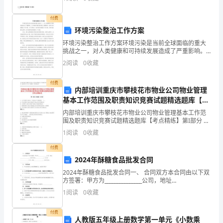
力
付费
支
环境污染整治工作方案
持
环境污染整治工作方案环境污染是当前全球面临的重大
挑战之一，对人类健康和可持续发展造成了严重影响。
下，
为了解决环境污染问题，需要制定一套针对性的整治工
2
阅读
0
收藏
作方案。本文将提出一套环境污染整治工作方案，具体
按
包括源头
付费
内部培训重庆市攀枝花市物业公司物业管理
照
基本工作范围及职责知识竞赛试题精选题库【考
点精练】
区
内部培训重庆市攀枝花市物业公司物业管理基本工作范
围及职责知识竞赛试题精选题库【考点精练】第I部分 单
委
选题（50题）1. 关于民事行为能力,下列说法不正确的是(
1
阅读
0
收藏
)。A: 完全民事行为能力是指可以独
“建
付费
2024年酥糖食品批发合同
设
2024年酥糖食品批发合同一、 合同双方本合同由以下双
经
方签署：甲方为_______________公司，地址
________________，法定代表人______________；乙方为
1
阅读
0
收藏
______
济
付费
繁
人教版五年级上册数学第一单元《小数乘