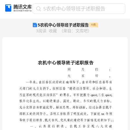
5
5农机中心领导班子述职报告
农
5农机中心领导班子述职报告
付费
机
3
阅读
收藏
（
来自
：
文库吧
）
中
心
领
导
班
子
述