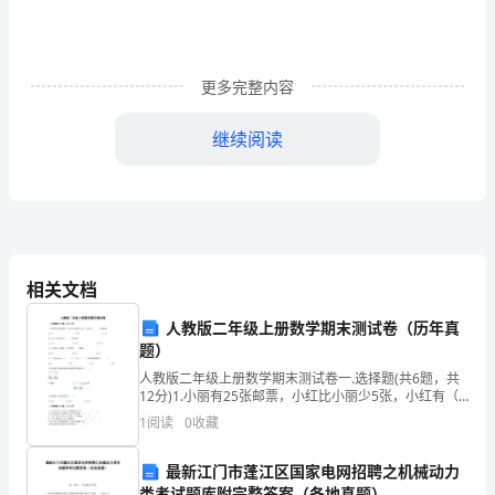
在
区
委
更多完整内容
区
继续阅读
政
府
的
正
相关文档
确
人教版二年级上册数学期末测试卷（历年真
领
题）
人教版二年级上册数学期末测试卷一.选择题(共6题，共
导
12分)1.小丽有25张邮票，小红比小丽少5张，小红有（
）张邮票。A.25 B.20
下，
1
阅读
0
收藏
在
最新江门市蓬江区国家电网招聘之机械动力
类考试题库附完整答案（各地真题）