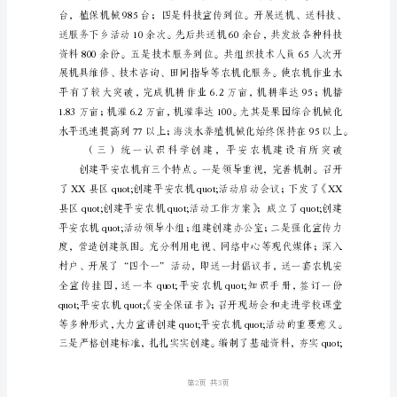
职
报
告
同
志
们：
大
家
好。
一
年
来，