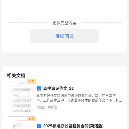
系
XXО
更多完整内容
在
xx”
继续阅读
1、
抢购时间限定一个小时。
通
过
相关文档
此
付费
起。
高中游记作文_52
活
高中游记作文精选高中游记作文汇编九篇 在日常学
习、工作或生活中，大家最不陌生的就是作文了吧，作
动
文是由文字组成，经过人的思想考虑，通过语言组织来
1
阅读
0
收藏
表达一个主题意义的文体。还是对作文一筹莫展吗？以
增
下是
付费
加
2025标准办公室租赁合同(简洁版)