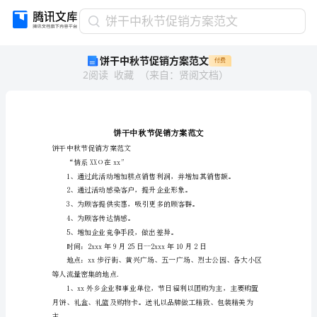
饼
饼干中秋节促销方案范文
干
饼干中秋节促销方案范文
付费
中
2
阅读
收藏
（
来自
：
贤阅文档
）
秋
节
促
销
方
案
饼干中秋节促销方案范文
“情系XXО在xx”
范