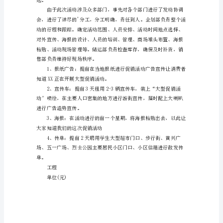
饼
干
1、“双节献爱心ㄎ鞅义卖”
中
秋
节
促
程。
销
2、“中秋节商品打折促销”
方
案
范
文
“情