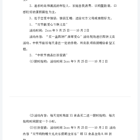
文
饼
干
4、为顾客传达情感。
中
5、增加
秋
节
促
等人流量密集的地点.
销
方
案
主。
范
文
感较好的蛋糕面包为主。