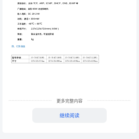
TCP
协
议
(60-
120W)
―、书苗述
SV-
704CT
IP
更多完整内容
网
络
继续阅读
音
柱
SV-704CT