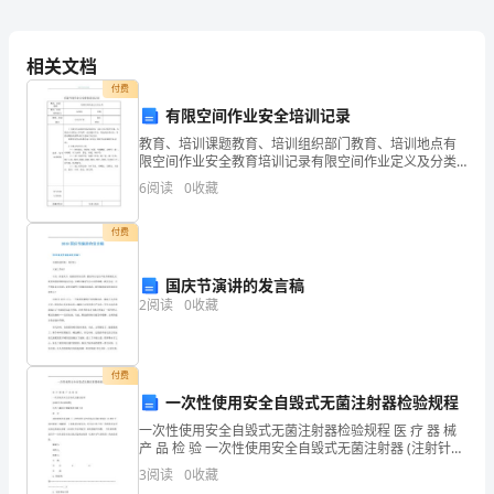
―、
书
相关文档
付费
苗
有限空间作业安全培训记录
述
教育、培训课题教育、培训组织部门教育、培训地点有
限空间作业安全教育培训记录有限空间作业定义及分类
SV-
安环科 日期起止公司会议室时间有限空间是指封闭或局
6
阅读
0
收藏
部封闭，进出口较为狭窄有限，未被设计为固定工作场
704CT
所，
付费
是
二、产品特点及功能
国庆节演讲的发言稿
深
2
阅读
0
收藏
圳
・
锐
付费
一次性使用安全自毁式无菌注射器检验规程
科
一次性使用安全自毁式无菌注射器检验规程 医 疗 器 械
达
产 品 检 验 一次性使用安全自毁式无菌注射器 (注射针手
•
动回缩型) 江西三鑫医疗器械集团有限公司 前 言
3
阅读
0
收藏
电