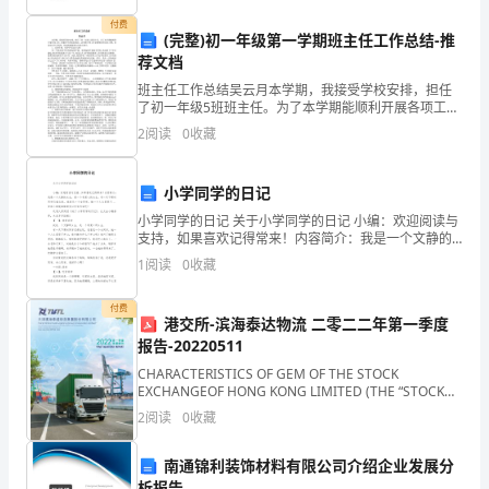
付费
子
(完整)初一年级第一学期班主任工作总结-推
荐文档
有
班主任工作总结吴云月本学期，我接受学校安排，担任
三、技术参数
限
了初一年级5班班主任。为了本学期能顺利开展各项工
作，根据学生的实际情况，这学期主要工作是围绕培养
2
阅读
0
收藏
公
良好习惯，创设良好学习氛围，形成班级凝聚力为重点
展开。1
司
小学同学的日记
的
小学同学的日记 关于小学同学的日记 小编：欢迎阅读与
支持，如果喜欢记得常来！内容简介：我是一个文静的
女生，是一个有爱心的女生。有一天下课时同学们都在
一
1
阅读
0
收藏
玩，我看见一个女同学，她一个人在那里
60W
款
付费
港交所-滨海泰达物流 二零二二年第一季度
壁
报告-20220511
DC20-24V
输入电压：
挂
CHARACTERISTICS OF GEM OF THE STOCK
EXCHANGEOF HONG KONG LIMITED (THE “STOCK
＜300mW
EXCHANGE”)G E M h a s b
式
功耗：静态
2
阅读
0
收藏
IP
南通锦利装饰材料有限公司介绍企业发展分
-40℃
工作温度：
析报告