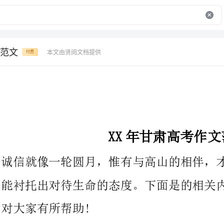
范文
本文由贤阅文档提供
付费
XX年甘肃高考作文范文
诚信就像一轮圆月，惟有与高山的相伴，才能显现出他的皎洁，才
能衬托出对待生命的态度。下面是的相关内容
对大家有所帮助!
如果世间万物的品格都有自身所对应的气息，那么诚信一定如同百
花盛开一般沁人心脾。
中华民族历来便以诚信作为优良的传统美德，诚信之人，往往拥有