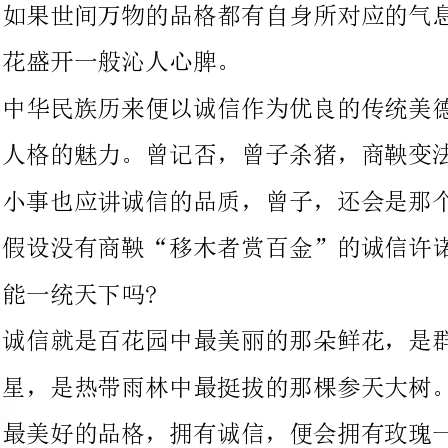
人格的魅力。曾记否，曾子杀猪，商鞅变法?
小事也应讲诚信的品质，
假设没有商鞅“移木者赏百金”的诚信许诺，
能一统天下吗?
诚信就是百花园中最美丽的那朵鲜花，是群星阵中最闪亮的那颗明
星，是热带雨林中最挺拔的那棵参天大树。拥有诚信，便是拥有了
最美好的品格，拥有诚信，便会拥有玫瑰一般沁人心脾的芬芳。
兵戈频仍的三国有两位举世无双的武将：吕布和关羽。两位英雄武
功盖世，威震四海。可是千百年来，人们都是推崇关羽，唾弃吕
布，原因何在?关羽义重如山，信字当头，即
头号敌人，也不忘当年之约放曹操生路。至于吕布，反复无常言而
无信，有人骂他是“三姓家奴”，有人挖苦他为谁效力谁就得死，