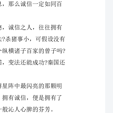
杀猪事小，可假设没有
曾子，还会是那个纵横诸子百家的曾子吗?
变法还能成功?秦国还
使追随刘备，曹操已是