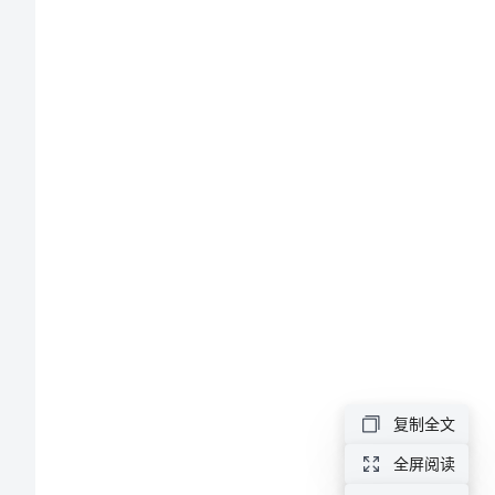
甘
肃
高
考
作
文
范
文
诚
信
就
复制全文
像
一
全屏阅读