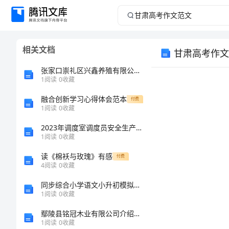
甘
肃
相关文档
甘肃高考作文
高
张家口崇礼区兴鑫养殖有限公司介绍企业发展分析报告
考
1
阅读
0
收藏
融合创新学习心得体会范本
作
付费
1
阅读
0
收藏
文
2023年调度室调度员安全生产与职业病危害防治责任制范文20篇
1
阅读
0
收藏
范
读《棉袄与玫瑰》有感
付费
4
阅读
0
收藏
文
同步综合小学语文小升初模拟试卷C卷
XX
1
阅读
0
收藏
年
鄢陵县铭冠木业有限公司介绍企业发展分析报告
1
阅读
0
收藏