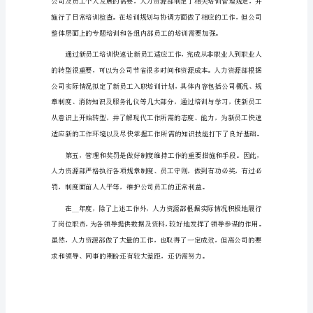
工
作
总
结
范
文
优
秀
1
在
已
经
度