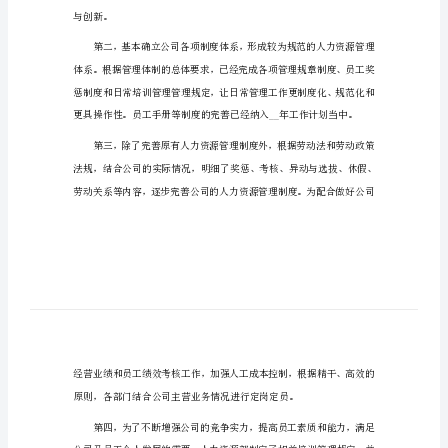
部门工作总结范文优秀1
部
门
工
作
总
结
范
文
优
秀
部
与创新。
门