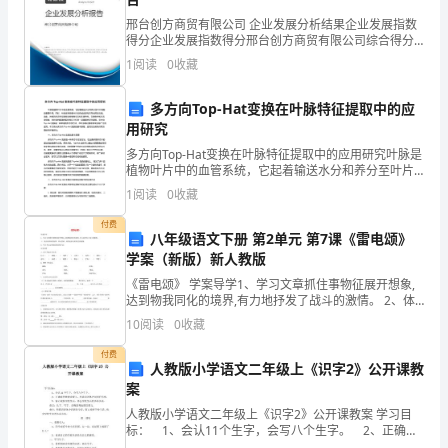
得
邢台创方商贸有限公司 企业发展分析结果企业发展指数
了
得分企业发展指数得分邢台创方商贸有限公司综合得分
说明：企业发展指数根据企业规模、企业创新、企业风
1
阅读
0
收藏
险、企业活力四个维度对企业发展情况进行评价。该企
长
业的
多方向Top-Hat变换在叶脉特征提取中的应
远
用研究
的
多方向Top-Hat变换在叶脉特征提取中的应用研究叶脉是
植物叶片中的血管系统，它起着输送水分和养分至叶片
进
细胞的重要作用。同时，叶脉还承担着叶片的机械支撑
1
阅读
0
收藏
和引导光照的功能。因此，叶脉的形态特征能够反映植
步，
付费
八年级语文下册 第2单元 第7课《雷电颂》
我
学案（新版）新人教版
们
《雷电颂》 学案导学1、学习文章抓住事物征展开想象,
达到物我同化的境界,有力地抒发了战斗的激情。 2、体
会屈原热爱祖国、抨击黑暗，热烈追求光明的思想感
公
10
阅读
0
收藏
情。3、学习本文运用象征的表现手法。先学后教
司
付费
人教版小学语文二年级上《识字2》公开课教
案
人
人教版小学语文二年级上《识字2》公开课教案 学习目
力
标： 1、会认11个生字，会写八个生字。 2、正确流
利地朗读课文，积累词语体会词语的节奏。 3、留心观