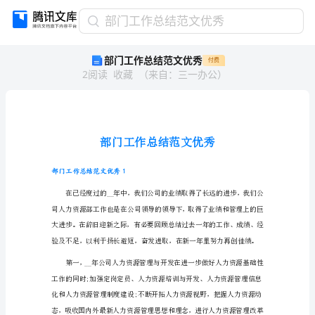
部
部门工作总结范文优秀
门
部门工作总结范文优秀
付费
工
2
阅读
收藏
（
来自
：
三一办公
）
作
总
结
范
文
优
秀