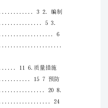
...........................
.............................208.