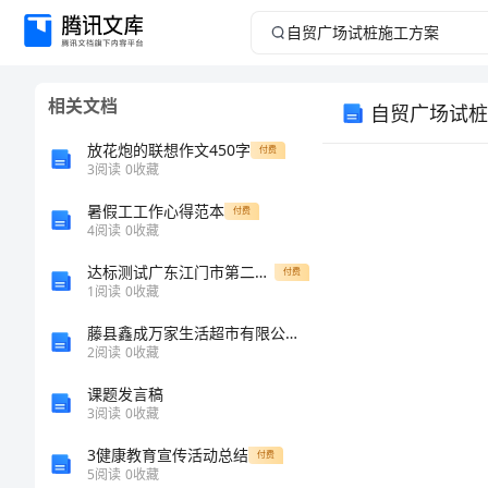
自
贸
相关文档
自贸广场试桩
广
放花炮的联想作文450字
付费
场
3
阅读
0
收藏
暑假工工作心得范本
试
付费
4
阅读
0
收藏
桩
达标测试广东江门市第二中学数学七年级上册期中综合测评定向攻克试题（含详细解析）
付费
1
阅读
0
收藏
施
藤县鑫成万家生活超市有限公司介绍企业发展分析报告
2
阅读
0
收藏
工
课题发言稿
方
3
阅读
0
收藏
3健康教育宣传活动总结
付费
案
5
阅读
0
收藏