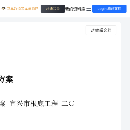
立享超值文库资源包
我的资料库
开通会员
Login 腾讯文档
编辑文档
兴市根底工程二○
............32.编制