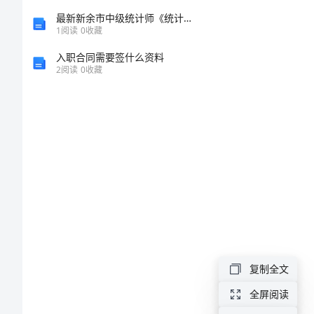
自
最新新余市中级统计师《统计基础知识理论及相关知识》深度预测试卷含解析
1
阅读
0
收藏
贸
入职合同需要签什么资料
广
2
阅读
0
收藏
场
试
桩
施
工
方
案
复制全文
自
全屏阅读