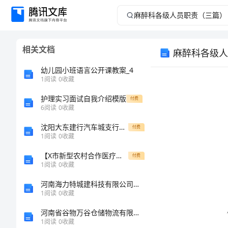
麻
醉
相关文档
麻醉科各级人
科
幼儿园小班语言公开课教案_4
各
1
阅读
0
收藏
护理实习面试自我介绍模版
级
付费
6
阅读
0
收藏
人
沈阳大东建行汽车城支行消防工程[修改版]
付费
1
阅读
0
收藏
员
【X市新型农村合作医疗与社区卫生工作情况汇报】卫生情况汇报
付费
1
阅读
0
收藏
职
河南海力特城建科技有限公司介绍企业发展分析报告
责
1
阅读
0
收藏
河南省谷物万谷仓储物流有限公司介绍企业发展分析报告
（三
1
阅读
0
收藏