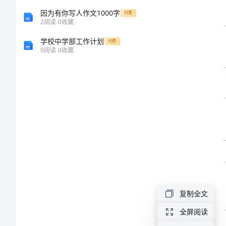
篇）
因为有你写人作文1000字
付费
2
阅读
0
收藏
麻
学校中学部工作计划
付费
0
阅读
0
收藏
醉
科
各
级
人
员
职
责
1.
复制全文
主
全屏阅读