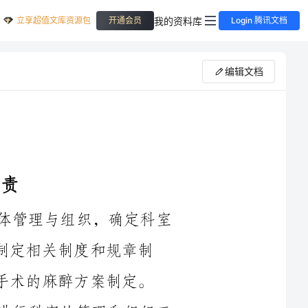
立享超值文库资源包
我的资料库
开通会员
Login 腾讯文档
编辑文档
1.主任医师或科主任：负责麻醉科的整体管理与组织，确定科室
度和规章制
方案制定。
2.副主任医师：协助主任医师或科主任进行科室的管理和组织工
作，安排和监督麻醉科医师的工作，参与重大手术的麻醉方案制定。
3.主治医师：负责麻醉科的日常工作，包括患者的麻醉评估、麻