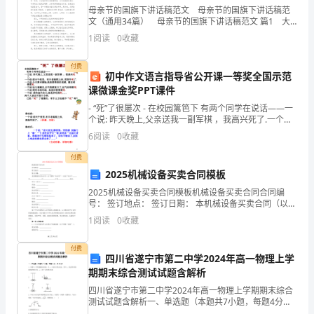
母亲节的国旗下讲话稿范文 母亲节的国旗下讲话稿范
期：
文（通用34篇） 母亲节的国旗下讲话稿范文 篇1 大
家好： 今天我国旗下讲话的题目是《感恩父母》 我
1
阅读
0
收藏
1．
们每一个人的生命，都是父母给予的。
流
付费
初中作文语言指导省公开课一等奖全国示范
课微课金奖PPT课件
程
- “死”了很屡次 - 在校园篱笆下 有两个同学在说话——一
2.
个说: 昨天晚上,父亲送我一副军棋 ，我高兴死了.一个说:
前天午夜里，有只老鼠爬上床, 把我吓死了.一个说:今天
6
阅读
0
收藏
流
付费
程
2025机械设备买卖合同模板
说
2025机械设备买卖合同模板机械设备买卖合同合同编
号： 签订地点： 签订日期： 本机械设备买卖合同（以下
明
简称“本合同
1
阅读
0
收藏
步
付费
四川省遂宁市第二中学2024年高一物理上学
骤
期期末综合测试试题含解析
编
四川省遂宁市第二中学2024年高一物理上学期期末综合
测试试题含解析一、单选题（本题共7小题，每题4分，
共28分）1、在图中，所有接触面均光滑，且a、b均处