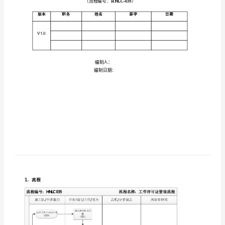
理
标
准
流
程
工
作
许
可
流
：
证
版本
职务
姓名
管