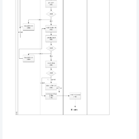
理
流
V1.0
程
（流
制
程
编人：
编日期
制：
编
号：
HNLC-
035）
版
本
职
务