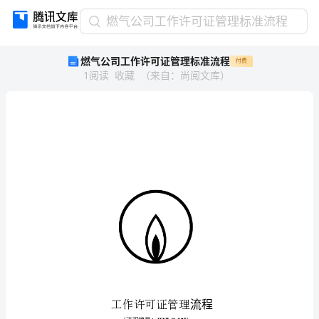
燃
燃气公司工作许可证管理标准流程
气
燃气公司工作许可证管理标准流程
付费
公
1
阅读
收藏
（
来自
：
尚阅文库
）
司
工
作
许
可
证
管