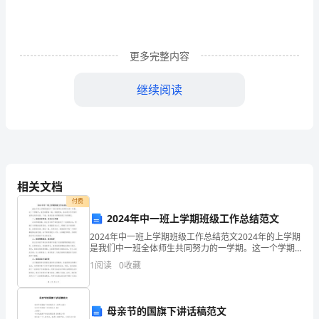
姓
名
更多完整内容
签
继续阅读
字
1
．流程
日
期
V1.0
相关文档
编
付费
制
2024年中一班上学期班级工作总结范文
2024年中一班上学期班级工作总结范文2024年的上学期
人：
是我们中一班全体师生共同努力的一学期。这一个学期
中，我们班团结一致，积极进取，在各项工作中有所成
编
1
阅读
0
收藏
果也有所收获。下面，我将总结本学期班级工作的情况
制
母亲节的国旗下讲话稿范文
日