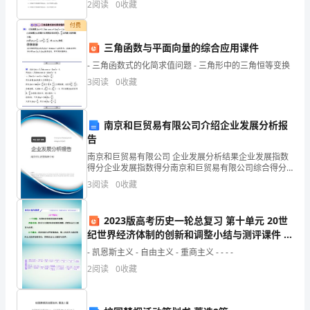
号
2
阅读
0
收藏
于静止状态，其中A、D选项中的细线均沿竖直方向
负
付费
责
三角函数与平面向量的综合应用课件
- 三角函数式的化简求值问题 - 三角形中的三角恒等变换
部
3
阅读
0
收藏
门/
人
南京和巨贸易有限公司介绍企业发展分析报
告
员
南京和巨贸易有限公司 企业发展分析结果企业发展指数
步
得分企业发展指数得分南京和巨贸易有限公司综合得分
说明：企业发展指数根据企业规模、企业创新、企业风
3
阅读
0
收藏
险、企业活力四个维度对企业发展情况进行评价。该企
骤
业的
描
2023版高考历史一轮总复习 第十单元 20世
纪世界经济体制的创新和调整小结与测评课件 新
述
人教版
- 凯恩斯主义 - 自由主义 - 重商主义 - - - -
备
2
阅读
0
收藏
注