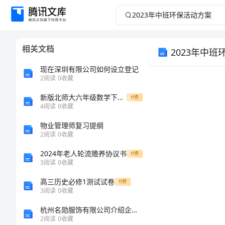
2023
年
相关文档
2023年中
中
现在深圳有限公司如何设立登记
班
2
阅读
0
收藏
环
新版北师大六年级数学下册第二单元知识点及配套练
付费
4
阅读
0
收藏
保
物业管理师复习提纲
2
阅读
0
收藏
活
2024年老人轮流赡养协议书
付费
3
阅读
0
收藏
动
高三历史必修1测试试卷
付费
活动目标
方
3
阅读
0
收藏
杭州名勋服饰有限公司介绍企业发展分析报告
案
2
阅读
0
收藏