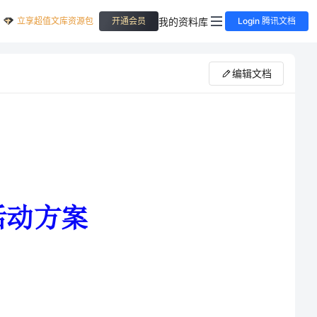
立享超值文库资源包
我的资料库
开通会员
Login 腾讯文档
编辑文档