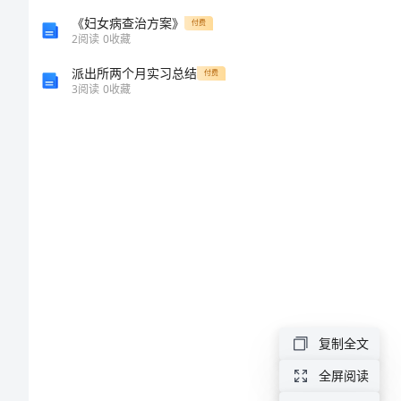
2023
《妇女病查治方案》
付费
2
阅读
0
收藏
年
派出所两个月实习总结
付费
中
3
阅读
0
收藏
班
教学准备
环
保
活
动
方
案
教学过程
2023
复制全文
年
全屏阅读
中