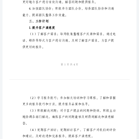
划
范
文
2024
二、工作目标
年
移
动
话
务
提高自身的工作能力和职业素养。
员
工
作