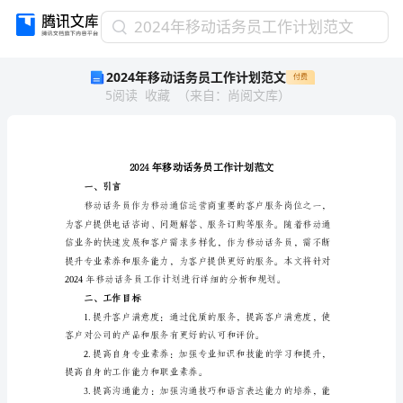
2024
2024年移动话务员工作计划范文
年
2024年移动话务员工作计划范文
付费
移
5
阅读
收藏
（
来自
：
尚阅文库
）
动
话
务
员
工
作
一、引言
计