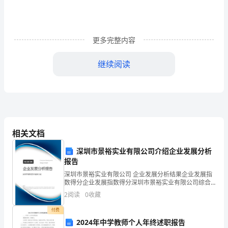
目
的
更多完整内容
为
继续阅读
维
护
甲
乙
相关文档
双
深圳市景裕实业有限公司介绍企业发展分析
方
报告
13、甲乙双方应该经常互通情况。
的
深圳市景裕实业有限公司 企业发展分析结果企业发展指
数得分企业发展指数得分深圳市景裕实业有限公司综合
共
得分说明：企业发展指数根据企业规模、企业创新、企
甲方：______
2
阅读
0
收藏
业风险、企业活力四个维度对企业发展情况进行评价。
同
该企
付费
______年______月______日
2024年中学教师个人年终述职报告
利