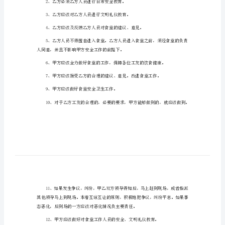
包
甲方：____________
工
乙方：____________
地
怎
一、目的
么
写
合
协商，签定本协议。
同
二、协议内容：
承
包
工
2
地
怎