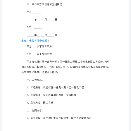
么
写
合
人同意，并且不影响甲方
同
篇
1
甲
9、甲方应该做好食堂安全卫生工作。
方：
____________
乙
方：
____________
一、