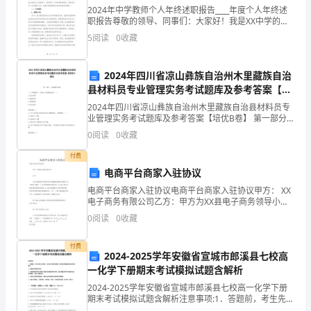
2024年中学教师个人年终述职报告____年度个人年终述
乙方：______
益，
职报告尊敬的领导、同事们：大家好！我是XX中学的
XX，执教XX学科，现向大家汇报____年度的工作情况和
5
阅读
0
收藏
保
个人成果。在过去的一年里，我在学校的大力
______年______月______日
护
承包工地怎么写合同篇2
2024年四川省凉山彝族自治州木里藏族自治
县材料员专业管理实务考试题库及参考答案【培
各
甲方：（以下简称甲方）
优B卷】
2024年四川省凉山彝族自治州木里藏族自治县材料员专
位
业管理实务考试题库及参考答案【培优B卷】 第一部分
单选题(50题) 1、下列物资中，不属于B类物资的是（ ）
乙方：（以下简称乙方）
0
阅读
0
收藏
工
A.防水材料B.保温材料C.装饰
付费
友
电商平台商家入驻协议
及
电商平台商家入驻协议电商平台商家入驻协议甲方： XX
电子商务有限公司乙方：甲方为XX县电子商务领导小组
家
委派对XX电商基地（以下简称“基地” ） 进行管理和运营
经双方友好协商，达成以下协议：
0
阅读
0
收藏
的主体，专门为入驻企业提供管理和服务的机
属
一、工程概况：
付费
2024-2025学年安徽省宣城市郎溪县七校高
的
一化学下册期末考试模拟试题含解析
安
2024-2025学年安徽省宣城市郎溪县七校高一化学下册
期末考试模拟试题含解析注意事项:1．答题前，考生先将
自己的姓名、准考证号码填写清楚，将条形码准确粘贴