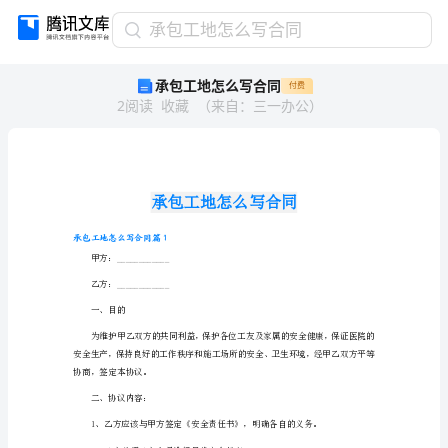
承
承包工地怎么写合同
包
承包工地怎么写合同
付费
工
2
阅读
收藏
（
来自
：
三一办公
）
地
怎
么
写
合
同
承
承包工地怎么写合同篇1