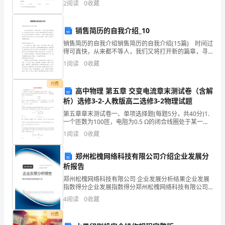
全
2
阅读
0
收藏
在条形码区域内。2．答题时请按要求用笔。3．
健
3、承包内容：民工食堂
销售简历的自我介绍_10
康，
销售简历的自我介绍销售简历的自我介绍(15篇) 时间过
二、合同内容：
得可真快，从来都不等人，我们又将打开新的篇章，寻
保
求新的工作机会，这时候，最关键的简历怎么能落下！
1
阅读
0
收藏
那么优秀的简历都是怎么写的呢？下面是小编帮大
证
付费
医
高中物理 第五章 交变电流章末测试卷（含解
析）选修3-2-人教版高二选修3-2物理试题
院
第五章章末测试卷一、单项选择题(每题5分，共40分)1.
一个匝数为100匝，电阻为0.5 Ω的闭合线圈处于某一磁
的
场中，磁场方向垂直于线圈平面，从某时刻起穿过线圈
1
阅读
0
收藏
的磁通量按如图所示规律变化．则线圈中产生
安
郑州松槐网络科技有限公司介绍企业发展分
全
析报告
生
郑州松槐网络科技有限公司 企业发展分析结果企业发展
指数得分企业发展指数得分郑州松槐网络科技有限公司
产
综合得分说明：企业发展指数根据企业规模、企业创
4
阅读
0
收藏
新、企业风险、企业活力四个维度对企业发展情况进行
承
评价。
付费
包