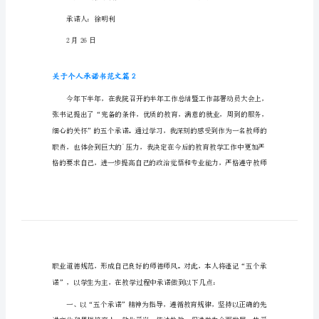
关于个人承诺书范文篇1
于
个
人
承
诺
书
完备。
范
文
关
于
个
人
承诺人：徐明利
承