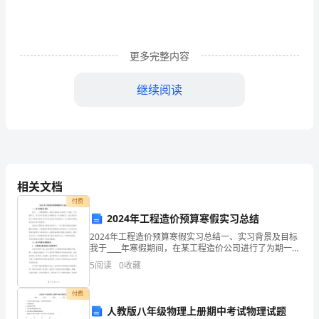
三
项
更多完整内容
活
继续阅读
动
的
实
效，
相关文档
做
付费
到
2024年工程造价预算寒假实习总结
2024年工程造价预算寒假实习总结一、实习背景及目标
第
我于____年寒假期间，在某工程造价公司进行了为期一个
月的实习。这次实习是我在大学期间的一次实践机会，
5
阅读
0
收藏
二
旨在通过实际工作经验来提升自己的专业能力和实践
挖苦学习有困难的学生。
阶
付费
人教版八年级物理上册期中考试物理试题