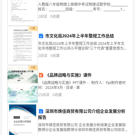
段
人教版八年级物理上册期中考试物理试题学校:___________
边
姓名：___________班级：___________考号：___________1．
下列关于物体运动的描述，以地面为参照物的是（ ）
2
阅读
0
收藏
学
付费
边
市文化局2024年上半年整规工作总结
改，
市文化局2024年上半年整规工作总结 2024年上半年文
化市场整规工作以邓小平理论和“三个代表”重要思想为指
彻
导，深入学习贯彻“一手抓繁荣，一手抓管理，建立文化
2
阅读
0
收藏
市场体系，完善文化市场管理机制”的方针
底
付费
解
《品牌战略与实施》课件
- 《品牌战略与实施》PPT课件 - - 制作人：Ppt制作者时
决
间：2024年X月 - 目录 - 第
个
25
阅读
0
收藏
人
深圳市焕佳商贸有限公司介绍企业发展分析
短
报告
深圳市焕佳商贸有限公司 企业发展分析结果企业发展指
期
数得分企业发展指数得分深圳市焕佳商贸有限公司综合
得分说明：企业发展指数根据企业规模、企业创新、企