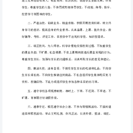
诺
2月26日
书
范
关于个人承诺书范文篇2
文
篇
1
为
了
进
一
步
提
高