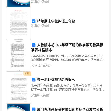
整
2
阅读
0
收藏
旷课，有事履行好请假手续。
业风险、企业活力四个维度对企业发展情况进行评价。
该企
改
的
精编期末学生评语二年级
3
阅读
0
收藏
2
条
问
人教版本初中八年级下册的数学学习教案标
准表格格版本
题，
八年级数学下册教课计划一、学情剖析八年级是初中学
习过程中的要点期间，起着承前启后的作用。放学期尤
本
其重要，学生基础的利害，直接影响到未来能否能升
22
阅读
0
收藏
学。学生经过上学期的学习，算能力、阅读理解能力、
人
实践
付费
作
来一瓶让你想“喝”的香水
来一瓶让你想“喝”的香水 最近，美国一位女博士因为发
出
明了一本可以“喝”的书而引起了全世界爱心人士的关注与
热情转载。虽然随即有说法与质疑，这只是一个新型众
如
2
阅读
0
收藏
筹的游戏，但还是可以证明，对于未知的美好事
下
厦门兆明荣投资有限公司介绍企业发展分析