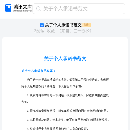
关
关于个人承诺书范文
于
关于个人承诺书范文
付费
个
2
阅读
收藏
（
来自
：
三一办公
）
人
承
诺
书
范
文
关