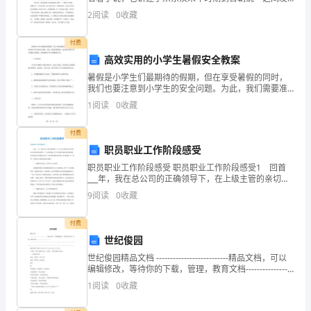
生的一系列故事。为此为大家精心推荐一些三国演义500
2
阅读
0
收藏
这
字读后感的优秀例文，希望对大家有帮助。
里，
付费
高效实用的小学生暑假安全教案
向
暑假是小学生们最期待的假期，但在享受暑假的同时，
我们也要注意到小学生的安全问题。为此，我们需要准
大
备一份高效实用的小学生暑假安全教案，以便保障小学
1
阅读
0
收藏
生的健康和安全。一、出行安全小学生在暑假中可能会
家
和家人一
付费
展
职员职业工作阶段感受
示
职员职业工作阶段感受 职员职业工作阶段感受1 回首
___年，我在总公司的正确领导下，在上级主管的亲切关
我
怀和各位同事的真情帮助下，认真贯彻执行公司采购管
9
阅读
0
收藏
理规定和实施细则，努力提高自身采购业务水平，按时
竞
付费
选
世纪俊园
世纪俊园精品文档 --------------------------精品文档，可以
高
编辑修改，等待你的下载，管理，教育文档-----------------
----- ----------------
中
1
阅读
0
收藏