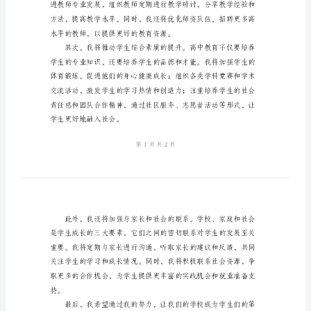
文
竞
选
高
中
校
长
演
美好的学习环境。
讲
稿
范
文