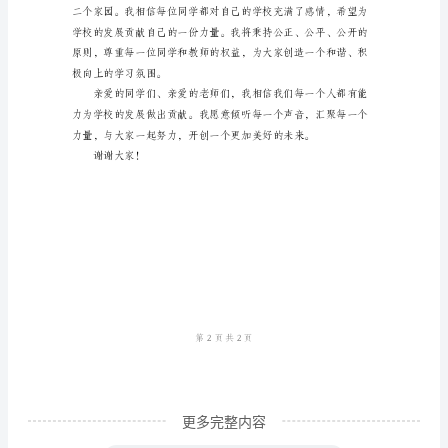
尊
敬
的
校
友、
亲
爱
的
学生更好地融入社会。
老
师
们、
亲
更多完整内容
爱