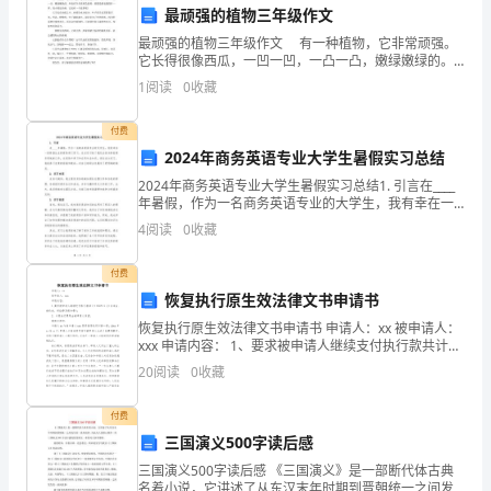
最顽强的植物三年级作文
一
极向上的学习氛围。
最顽强的植物三年级作文 有一种植物，它非常顽强。
名
它长得很像西瓜，一凹一凹，一凸一凸，嫩绿嫩绿的。
外表有许多淡黄色的刺，就像是缝衣服的针一样。别小
1
阅读
0
收藏
看这些刺，它还有一个故事呢！ 它生长在沙漠之中。
学
付费
生
2024年商务英语专业大学生暑假实习总结
代
2024年商务英语专业大学生暑假实习总结1. 引言在____
年暑假，作为一名商务英语专业的大学生，我有幸在一
谢谢大家！
表。
家跨国企业的商务部门实习。这次实习给了我机会亲身
4
阅读
0
收藏
体验商务领域的工作，在实践中学习和应用专业知
我
付费
非
恢复执行原生效法律文书申请书
常
恢复执行原生效法律文书申请书 申请人：xx 被申请人：
xxx 申请内容： 1、要求被申请人继续支付执行款共计
115523.5元（含本金、违约金、诉讼费及保全费）；
荣
20
阅读
0
收藏
幸
付费
三国演义500字读后感
站
三国演义500字读后感 《三国演义》是一部断代体古典
在
名着小说，它讲述了从东汉末年时期到晋朝统一之间发