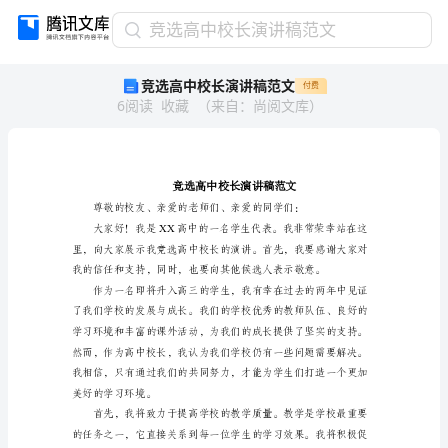
竞
竞选高中校长演讲稿范文
选
竞选高中校长演讲稿范文
付费
高
6
阅读
收藏
（
来自
：
尚阅文库
）
中
校
长
演
讲
稿
范