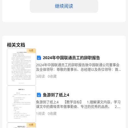
的
继续阅读
同
学
们：
大
相关文档
付费
家
2024年中国联通员工的辞职报告
好！
2024年中国联通员工的辞职报告致中国联通公司董事会
及全体领导：尊敬的董事长、总经理以及各位领导：首
我
先，我衷心感谢中国联通公司给予我在过去几年中的工
3
阅读
0
收藏
作机会和培养，让我有机会在这个行业中成长和发展。
持。
通过
是
XX
鱼游到了纸上4
鱼游到了纸上4 【教学目标】 1.理解课文内容，学习
高
课文中的聋哑青年做事勤奋、专注的优秀的品质。 2.学
习作者留心周围事物和描写人物的方法。 3.学习本课生
中
1
阅读
0
收藏
字新词，理解重点词句。 4.
的
付费