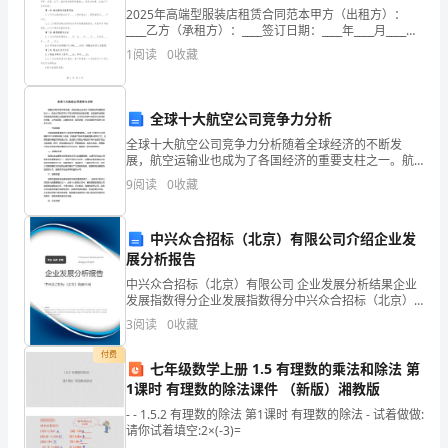
有
2025年高端型服装店租赁合同范本甲方（出租方）：
____乙方（承租方）：____签订日期：____年____月____日
考
C4
三轮汽车三轮汽车（原三轮农用运输车）
一、合同鉴于甲方为出租方，拥有位于____（具体地址）
1
阅读
0
收藏
的高端型服装店物业，乙方
试
二、安全行车常识
都
全球十大航空公司竞争力分析
全球十大航空公司竞争力分析随着全球经济的不断发
是
展，航空运输业也成为了各国经济的重要支柱之一。航
空公司的竞争力不仅关系到其自身的发展，也直接影响
一
9
阅读
0
收藏
到航空运输业的发展以及国家的经济发展。本文将以全
球十大航空
次
中兴众合招标（北京）有限公司介绍企业发
性
展分析报告
2
.
起步使用近光灯,一般使用远光灯；
中兴众合招标（北京）有限公司 企业发展分析结果企业
通
发展指数得分企业发展指数得分中兴众合招标（北京）
有限公司综合得分说明：企业发展指数根据企业规模、
过。
3
阅读
0
收藏
企业创新、企业风险、企业活力四个维度对企业发展情
3
.150
况进
在
付费
七年级数学上册 1.5 有理数的乘法和除法 第
1课时 有理数的除法课件 （新版）湘教版
看
4
.
- - 1.5.2 有理数的除法 第1课时 有理数的除法 - 试着做做:
科
请你试着填空:2×(-3)=