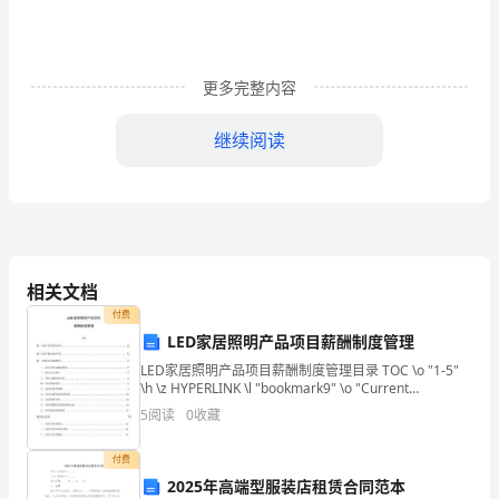
本
人
不
更多完整内容
久
继续阅读
前
、、
C2C3C4
刚
取
得
相关文档
C1
C1
付费
LED家居照明产品项目薪酬制度管理
、、
C2C3C4
驾
LED家居照明产品项目薪酬制度管理目录 TOC \o "1-5"
驶
\h \z HYPERLINK \l "bookmark9" \o "Current
Document"第一章行业背景分析 3HYPE
C2
5
阅读
0
收藏
证,
付费
所
2025年高端型服装店租赁合同范本