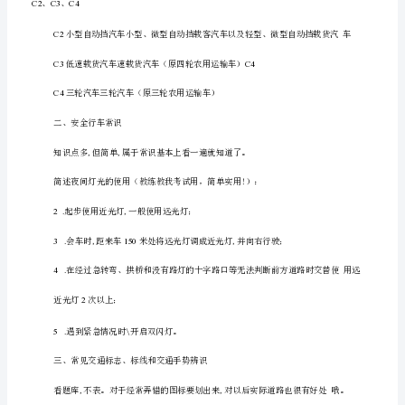
需
1
99
看
一
遍
载客汽车。
题
驾照类型：
库
和
错
题
本