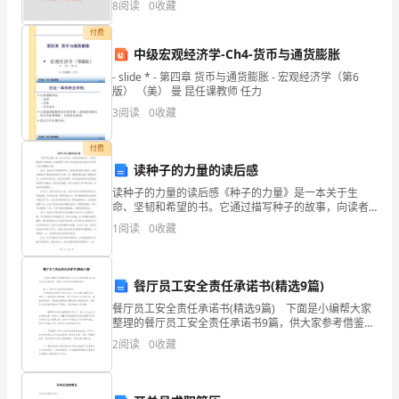
8
阅读
0
收藏
目
2
近光灯次以上；
付费
三
中级宏观经济学-Ch4-货币与通货膨胀
5
.
遇到紧急情况时\开启双闪灯。
理
- slide * - 第四章 货币与通货膨胀 - 宏观经济学（第6
版） （美） 曼 昆任课教师 任力
论
3
阅读
0
收藏
三、常见交通标志、标线和交通手势辨识
考
付费
试
读种子的力量的读后感
读种子的力量的读后感《种子的力量》是一本关于生
（也
命、坚韧和希望的书。它通过描写种子的故事，向读者
展示了种子在逆境中的生存能力以及种子背后蕴藏的力
1
阅读
0
收藏
叫
量。首先，我被书中的插图所吸引。插图绘制得极为精
美，使我仿
科
餐厅员工安全责任承诺书(精选9篇)
目
餐厅员工安全责任承诺书(精选9篇) 下面是小编帮大家
四）
整理的餐厅员工安全责任承诺书9篇，供大家参考借鉴，
希望可以帮助到有需要的朋友。 篇一：餐厅员工安全
2
阅读
0
收藏
责任承诺书 为保证餐饮消费环节食品安全
题
库