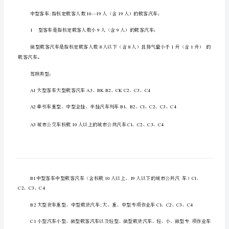
论
・
•、违法行为综合判断和案例分析
(科
目
违法行为主要有：
四)
知
识
点
客车类型：
(全)
2020
只
10—1919