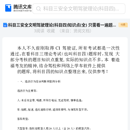
科
科目三安全文明驾驶理论(科目四)知识点(全) 只需看一遍题库和错题本
目
科目三安全文明驾驶理论(科目四)知识点(全) 只需看一遍题库和错题本
付费
三
3
阅读
收藏
（
来自
：
贤阅文档
）
安
全
文
明
C1
驾
驶
理