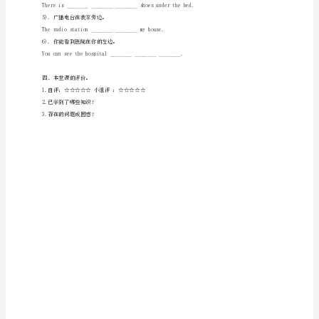
mean,pardon,information,normal,quick,rush
标
版
—OK!I’llspeakmoreclearly.
Unit
3
4）.Thatexpression________thatheisangry.
Could
you
please
2.根据汉语意思完成英语句子，每空一词。
tell
1).向左拐，你就会看到一个博物馆。
me
________________,andyouwillseeamuseum.
where
the
restrooms