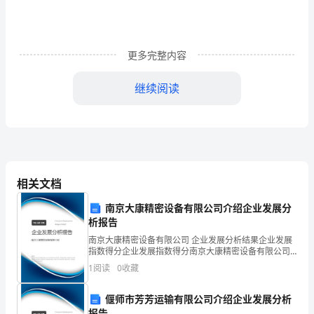
are
第
三
更多完整内容
课
继续阅读
时
2).树在房子和河之间。
Section
A
3).咱们到三楼买些水果吧。
(3a
相关文档
—
4).床底下有一双鞋。
南京大康精密设备有限公司介绍企业发展分
3c)
析报告
南京大康精密设备有限公司 企业发展分析结果企业发展
学
5).广播电台在我家旁边。
指数得分企业发展指数得分南京大康精密设备有限公司
综合得分说明：企业发展指数根据企业规模、企业创
Theradiostation________________myhouse.
习
1
阅读
0
收藏
新、企业风险、企业活力四个维度对企业发展情况进行
评价。
6).你能看到医院在你的左边。
目
偃师市芳芳运输有限公司介绍企业发展分析
报告