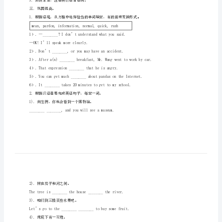
案
一.复习预热：
无
答
2.自主学习：1）预习下列单词:拼读并写出意思。
案
新
二.课堂活动：
版
checktheanswers.
人
教
problems.
3.跟读录音，注意模仿语音语调。
新
三.巩固提高。
目