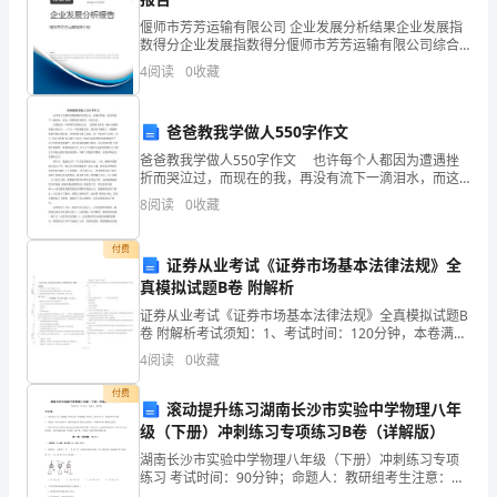
标：
偃师市芳芳运输有限公司 企业发展分析结果企业发展指
1.
数得分企业发展指数得分偃师市芳芳运输有限公司综合
四．
本堂课的评价。
得分说明：企业发展指数根据企业规模、企业创新、企
4
阅读
0
收藏
能
业风险、企业活力四个维度对企业发展情况进行评价。
1.自评：☆☆☆☆☆小组评：☆☆☆☆☆
该企
够
2.已学到了哪些知识？
爸爸教我学做人550字作文
快
爸爸教我学做人550字作文 也许每个人都因为遭遇挫
3.存在的问题或困惑？
折而哭泣过，而现在的我，再没有流下一滴泪水，而这
速
一切都是因为我有一个好父亲。 在我还是一个呀呀学
8
阅读
0
收藏
语的幼儿时， 爸爸每天拿着一根小木棒指着墙上的
阅
付费
证券从业考试《证券市场基本法律法规》全
读
真模拟试题B卷 附解析
了
证券从业考试《证券市场基本法律法规》全真模拟试题B
卷 附解析考试须知：1、考试时间：120分钟，本卷满分
解
为100分。 2、请首先按要求在试卷的指定位置填写您的
4
阅读
0
收藏
姓名、准考证号等信息。 3、请仔细阅读各种
文
付费
滚动提升练习湖南长沙市实验中学物理八年
章
级（下册）冲刺练习专项练习B卷（详解版）
湖南长沙市实验中学物理八年级（下册）冲刺练习专项
大
练习 考试时间：90分钟；命题人：教研组考生注意：
1、本卷分第I卷（选择题）和第Ⅱ卷（非选择题）两部