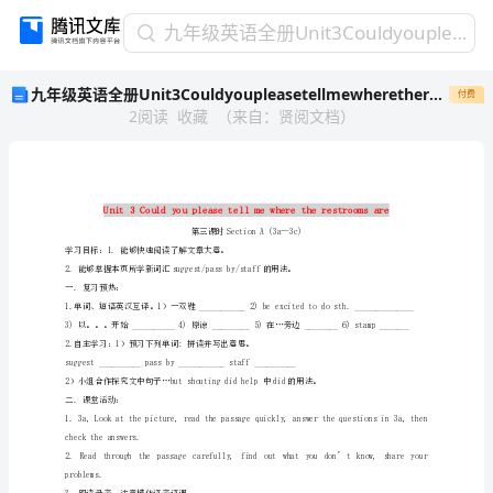
九
九年级英语全册Unit3Couldyoupleasetellmewheretherestroomsare3导学案无答案新版人教新目标版
年
九年级英语全册Unit3Couldyoupleasetellmewheretherestroomsare3导学案无答案新版人教新目标版
付费
级
2
阅读
收藏
（
来自
：
贤阅文档
）
英
语
全
册
Unit3Couldyoupleasetellm
导
学习目标：1.能够快速阅读了解文章大意。
学