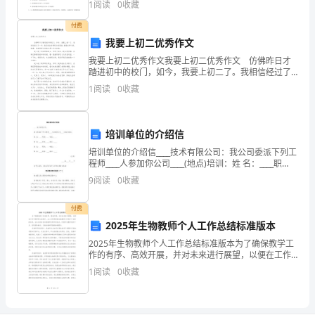
意。
1
阅读
0
收藏
分，满分100分，考试时间90分钟2、答卷前，考生务
2.
付费
我要上初二优秀作文
Unit3Couldyoupleasetellmewheretherestroomsare
我要上初二优秀作文我要上初二优秀作文 仿佛昨日才
第
踏进初中的校门，如今，我要上初二了。我相信经过了
一年，我们班会变得更加的团结；曾经的那个我，散
三
1
阅读
0
收藏
漫，我希望现在的我会是个努力的我。 我不是个内向
课
时
SectionA(3a
培训单位的介绍信
—
培训单位的介绍信____技术有限公司：我公司委派下列工
程师____人参加你公司____(地点)培训：姓 名：____职
3c)
务：____电话：____姓 名：____职务：____电话：____姓
9
阅读
0
收藏
学
名：__
习
付费
目
2025年生物教师个人工作总结标准版本
标：
2025年生物教师个人工作总结标准版本为了确保教学工
1.
作的有序、高效开展，并对未来进行展望，以便在工作
能
中取得更大的进步，本人对所承担的生物教学工作进行
1
阅读
0
收藏
了全面的总结。此次总结旨在发扬教学过程中的优点，
够
识别
快