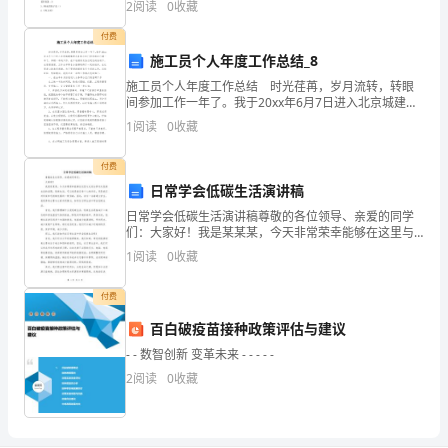
2
阅读
0
收藏
断不能免掉所属的阶级性”，这是左
高
付费
度
施工员个人年度工作总结_8
施工员个人年度工作总结 时光荏苒，岁月流转，转眼
出
间参加工作一年了。我于20xx年6月7日进入北京城建集
团水务部小红门项目部业已满一年了。回顾一年的工
发，
1
阅读
0
收藏
作，在工地领导及各位同志的协助下，在思想意思、工
作
抓
付费
日常学会低碳生活演讲稿
住
日常学会低碳生活演讲稿尊敬的各位领导、亲爱的同学
职
们：大家好！我是某某某，今天非常荣幸能够在这里与
大家分享有关低碳生活的话题。低碳生活，可以说是我
1
阅读
0
收藏
业
们每个人的责任，更是我们对环保和可持续发展的一种
贡献。因
教
付费
百白破疫苗接种政策评估与建议
育
- - 数智创新 变革未来 - - - - -
良
2
阅读
0
收藏
好
就