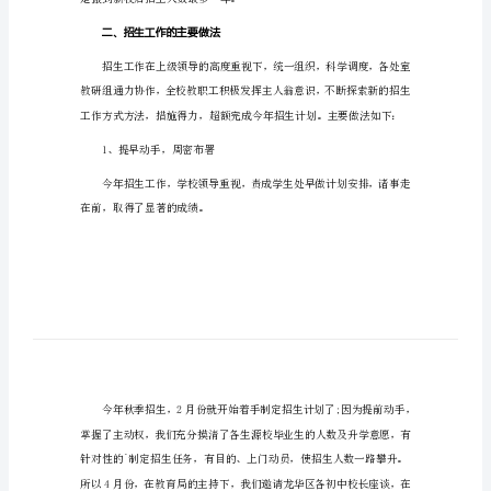
文
2024
培
训
利地完成招生工作。
年
度
一、招生工作
工
作
一基本情况
总
结
是搬到新校后招生人数最多一年。
范
文
二、招生工作的主要做法