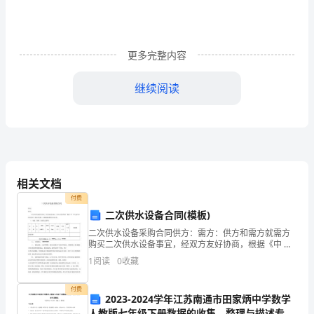
字）
近
几
更多完整内容
年
继续阅读
来，
我
校
招
相关文档
生
付费
二次供水设备合同(模板)
就
二次供水设备采购合同供方：需方：供方和需方就需方
购买二次供水设备事宜，经双方友好协商，根据《中 华
业
人民共和国合同法》及相关法律、法规的规定特签订本
1
阅读
0
收藏
合同。一、标的、数量、价款及交货期：序号名称型号
工
流量扬
付费
作
2023-2024学年江苏南通市田家炳中学数学
人教版七年级下册数据的收集、整理与描述专项