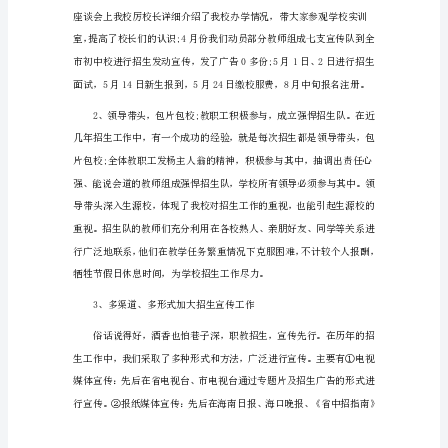
2024
培
训
年
度
工
1、提早动手，周密布署
作
总
在前，取得了显著的成绩。
结
范
文
1（约
2026