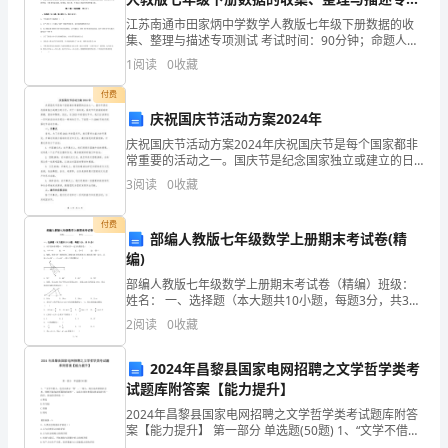
坚
测试试卷（含答案详解）
江苏南通市田家炳中学数学人教版七年级下册数据的收
集、整理与描述专项测试 考试时间：90分钟；命题人：
持
教研组考生注意：1、本卷分第I卷（选择题）和第Ⅱ卷
1
阅读
0
收藏
（非选择题）两部分，满分100分，考试时间90分钟
从
付费
学
庆祝国庆节活动方案2024年
庆祝国庆节活动方案2024年庆祝国庆节是每个国家都非
校
常重要的活动之一。国庆节是纪念国家独立或建立的日
子，对于一国来说，国庆节代表着国家的荣耀、团结和
3
阅读
0
收藏
可
繁荣。因此，在2023年的国庆节中，我们应该策划一系
持
付费
部编人教版七年级数学上册期末考试卷(精
续
编)
部编人教版七年级数学上册期末考试卷（精编）班级：
发
姓名： 一、选择题（本大题共10小题，每题3分，共30
分）1．对于任何有理数，下列各式中一定为负数的
2
阅读
0
收藏
展
的
2024年昌黎县国家电网招聘之文学哲学类考
试题库附答案【能力提升】
战
2024年昌黎县国家电网招聘之文学哲学类考试题库附答
略
案【能力提升】 第一部分 单选题(50题) 1、“文学不借
人，也无以表示‘性’，一用人，而且还在阶级社会里，即