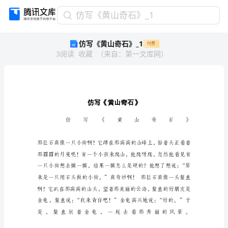
仿
仿写《黄山奇石》_1
写
仿写《黄山奇石》_1
付费
《黄
3
阅读
收藏
（
来自
：
第一文库网
）
山
奇
石》
_1
仿
写
《黄
山