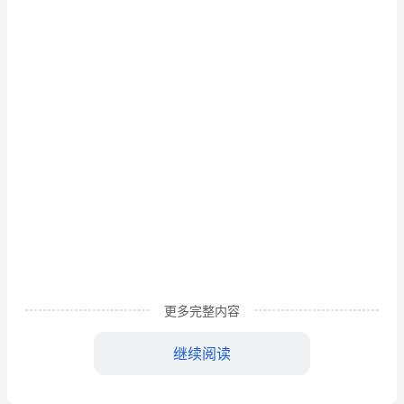
奇
石》
仿
写
《黄
山
奇
石》
那
巨
更多完整内容
石
继续阅读
真