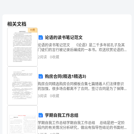
像
一
只
相关文档
小
付费
论语的读书笔记范文
狗
论语的读书笔记范文 《论语》是二千多年前孔子及其
门徒们的言行被记录后编成的一本书。欢送欣赏论语的
啊！
读书笔记范文! 源远流长博大精深的中国古代文化,对中
2
阅读
0
收藏
华民族的统一种独特文化心理定势的形成,起着至
它
蹲
购房合同(精选1精选3)
在
购房合同精选购房合同模板合集七篇随着人们法律意识
的加强，很多场合都离不了合同，签订合同是为了保障
那
双方的利益，避免不必要的争端。那么问题来了，到底
3
阅读
0
收藏
应如何拟定合同呢？下面是我们为大家收集的购房合同7
高
篇，仅
高
学期自我工作总结
学期自我工作总结学期自我工作总结 总结是把一定阶
的
段内的有关情况分析研究，做出有指导性结论的书面材
料，它能够使头脑更加清醒，目标更加明确，为此要我