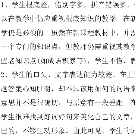
一个专门的知识点，但教师仍需重视其教学。另外在练习中出现一
些老知识点(如成语积累等)，学生不懂，教师也要适当讲解。
2、学生的口头、文字表达能力较差。在上课
题答案心知肚明，却不知该用如何的词语来表达，往往表达出来的
意思并不是很确切，与原意有一段差距。在作文过程中也是这样，
学生很难找到好词好句来美化自己的文章，结果写出来的文章干巴
巴的，不够生动形象。由此可见，学生的词汇存储量是很小的，课
外阅读明显偏少。因此教师要指导学生多阅读美文，多摘录好词佳
句，以提高词汇存储量，并多开展一些口头和书面表达训练，最终
提高口头、文字表达能力。
3、学生的阅读能力差，阅读只停留在外表，
至有时连大方向也把握不好。如《爱心》一文中提问到：本文的主