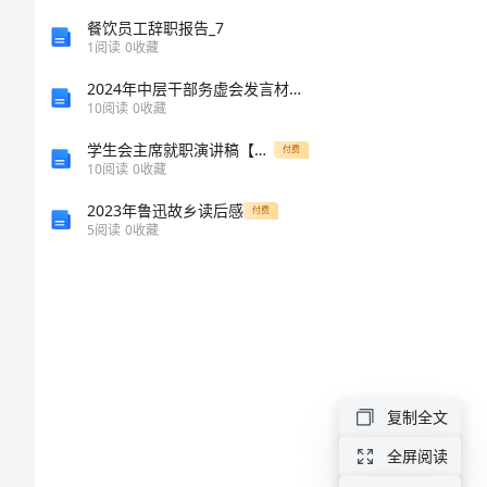
语
餐饮员工辞职报告_7
文
1
阅读
0
收藏
期
2024年中层干部务虚会发言材料精选两篇
10
阅读
0
收藏
中
学生会主席就职演讲稿【新版】
付费
反
10
阅读
0
收藏
思
2023年鲁迅故乡读后感
付费
初
5
阅读
0
收藏
二
语
文
期
复制全文
中
全屏阅读
反