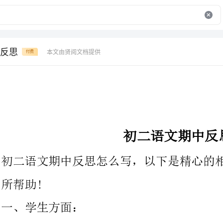
反思
本文由贤阅文档提供
付费
初二语文期中反思
初二语文期中反思怎么写，以下是精心的相关内容，希望对大家有
一、学生方面：
1、学生根底差，错别字多，拼音错误多，一
以在教学中仍应重视根底知识的教学。在新课程中，生字拼音的教
学仍是必须的。虽然在新课程教材中，并没有将拼音和错别字作为