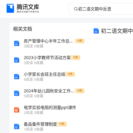
初
二
相关文档
初二语文期中
语
房产管理中心半年工作总结范文
付费
文
3
阅读
0
收藏
2023小学教师节活动方案
期
付费
3
阅读
0
收藏
中
小学家长会班主任总结
付费
4
阅读
0
收藏
反
所帮助!
2024年幼儿园秋安全工作计划
付费
5
阅读
0
收藏
思
电学实验电阻的测量ppt课件
初
2
阅读
0
收藏
二
备品备件管理制度
付费
1
阅读
0
收藏