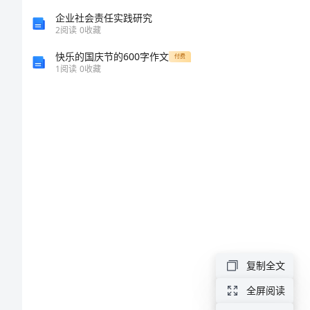
实
企业社会责任实践研究
习
2
阅读
0
收藏
报
快乐的国庆节的600字作文
付费
1
阅读
0
收藏
告
提
纲
在
我
们
走
复制全文
入
新
全屏阅读