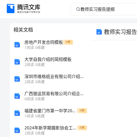
教
师
相关文档
教师实习报告
实
房地产开发合同模板
付费
习
1
阅读
0
收藏
大学自我介绍的简短模板
报
2
阅读
0
收藏
告
深圳市维格纸业有限公司介绍企业发展分析报告
2
阅读
0
收藏
提
广西银运贸易有限公司介绍企业发展分析报告
0
阅读
0
收藏
纲
福建省厦门市第一中学2024年高一物理第一学期期末学业水平测试模拟试题含解析
付费
教
1
阅读
0
收藏
师
2024年新学期摄影协会工作计划范文
付费
2
阅读
0
收藏