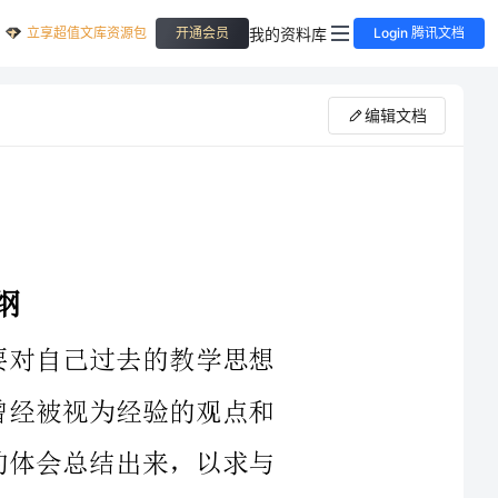
立享超值文库资源包
我的资料库
开通会员
Login 腾讯文档
编辑文档