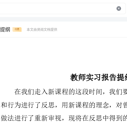
提纲
本文由贤阅文档提供
付费
教师实习报告提纲
在我们走入新课程的这段时间，我们要对自己过去的教学思想
和行为进行了反思，用新课程的理念，对曾经被视为经验的观点和
做法进行了重新审视，现将在反思中得到的体会总结出来，以求与
同行共勉。下面是为您带来的是教师实习报告提纲相关内容，希望
对您有所帮助。
我被分在二年级进行实习生活，第一天去先是认识了一下指导