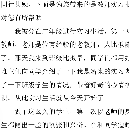
教师，老师是位有经验的老教师，人比拟随和，教龄已有20多年
了。那天我来到班级比拟早，同学们都用好奇的眼睛看着我，后来
班主任向同学介绍了一下我是新来的实习老师。老师大概给我介绍
了一下班级学生的情况，带着好奇的心情很期待明天和同学们的相
识。从此实习生活就从今天开始了。
做了这么久的学生，第一次以老师的身份踏进校园，每个实习
生都露出一脸的紧张和兴奋。在和同学短时期的接触中，我发现班
上大局部都比拟活泼好动，但是有少数学生性格内向。指导教师对
我很照顾，非常有耐心的每个细节都指导的很仔细。指导我怎样才
能把内容讲清楚，怎样才能充分的调动学生的积极性，教会运用巧
妙的方法来提出问题，并且这些问题和下一个问题能够衔接上，在
实习期间，我们坐在班级后面听老师讲课，其实这种听课和我们以