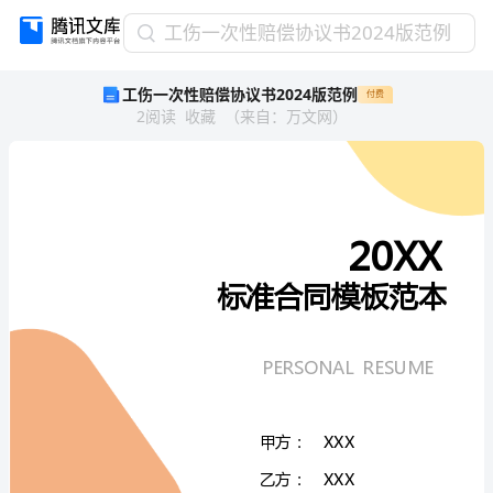
工
工伤一次性赔偿协议书2024版范例
伤
工伤一次性赔偿协议书2024版范例
付费
一
2
阅读
收藏
（
来自
：
万文网
）
次
性
赔
偿
协
议
书