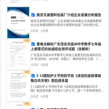
膂葿蚂肆芄蚅薈肅蒇蒈羆肄膆莀袂肃艿薆螈肂莁荿蚄肁
偿
5.协议的履行与变更
肁薄薀肀
金
5.1履行期限
南京兄弟塑料包装厂介绍企业发展分析报告
额
南京兄弟塑料包装厂 企业发展分析结果企业发展指数得
5.2履行方式
分企业发展指数得分南京兄弟塑料包装厂综合得分说
计
明：企业发展指数根据企业规模、企业创新、企业风
2
阅读
0
收藏
险、企业活力四个维度对企业发展情况进行评价。该企
5.3协议变更条件
算
业的综合
付费
重难点解析广东茂名市高州中学数学七年级
2.1
上册整式的加减综合测评试题（含解析）
工
广东茂名市高州中学数学七年级上册整式的加减综合测
评 考试时间：90分钟；命题人：教研组考生注意：1、
资
本卷分第I卷（选择题）和第Ⅱ卷（非选择题）两部分，满
1
阅读
0
收藏
分100分，考试时间90分钟2、答卷前，考生务必
基
付费
5 12国际护士节特别节目《述说抗疫故事致
数
敬白衣天使》观后感多篇
2.2
5 12国际护士节特别节目《述说抗疫故事致敬白衣天
使》观后感多篇 今天是512护士节，是一个非常神圣的
日子，一起听她们述说抗疫故事，致敬白衣天使!下面是
工
3
阅读
0
收藏
给大家带来的述说抗疫故事致敬白衣天使观后感，我们
龄
付费