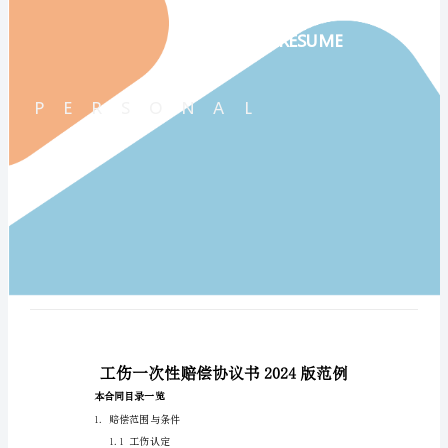
2024
版
范
例
工
伤
一
次
性
赔
偿