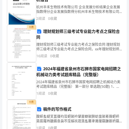
2.1工资基数
定
杭州丰禾生物技术有限公司 企业发展分析结果企业发展
指数得分企业发展指数得分杭州丰禾生物技术有限公司
1.2
2.2工龄计算
综合得分说明：企业发展指数根据企业规模、企业创
2
阅读
0
收藏
新、企业风险、企业活力四个维度对企业发展情况进行
赔
评价。
2.3伤残等级
付费
理财规划师三级考试专业能力考点之保险合
偿
同
3.赔偿款项支付
标
理财规划师三级考试专业能力考点之保险合同 理财规划
师三级考试专业能力考点之保险合同，xx年理财规划师
3.1赔偿金支付方式
准
三级考试专业能力更多考点内容请见正文。 一、xx理财
16
阅读
0
收藏
规划师三级考试专业能力考点：保险
3.2赔偿金支付时间
1.3
2024年福建省泉州市石狮市国家电网招聘之
赔
3.3赔偿金支付主体
机械动力类考试题库精品（完整版）
偿
2024年福建省泉州市石狮市国家电网招聘之机械动力类
4.一次性赔偿协议的签订
考试题库精品（完整版） 第一部分 单选题(50题) 1、液
压传动不宜用于( )的场合。A.实现控制B.定传动比C.大型
限
1
阅读
0
收藏
机械D.要求无级调速
4.1签订程序
额
付费
稿件的写作格式
4.2签订主体
2.
膄蚇蚃螁芆蒀蕿袀莈蚆袈衿肈葿螄袈膀蚄螀袈莃薇蚆袇
蒅莀羅袆膅薅袁袅芇莈螇袄荿薃蚃羃聿莆蕿羂膁薂袇羂
4.3协议生效条件
赔
莄莅袃羁蒆蚀蝿羀膆蒃蚅罿芈蚈薁羈莀蒁袀羇肀蚇螆肆
1
阅读
0
收藏