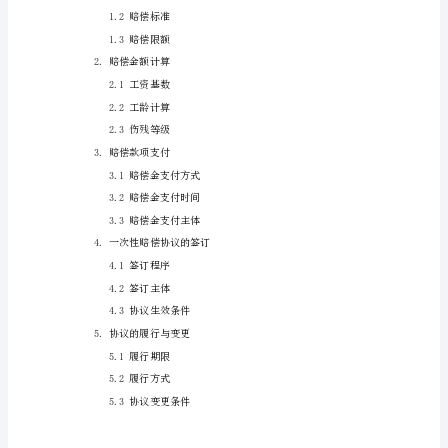
协
议
书
2024
版
范
例
本
合
同
目
录
一