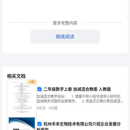
览
1.
赔
更多完整内容
偿
继续阅读
范
围
本合同目录一览
与
1.赔偿范围与条件
条
相关文档
件
付费
1.1工伤认定
二年级数学上册 加减混合教案 人教版
1.1
1.2赔偿标准
加减混合教学目标： 1. 掌握不带小括号或带小括号的
加减两步式题的运算顺序。 2. 用竖式正确计算加减混
工
合两步式题，提高计算能力。 3. 培养观察、比较、分
1.3赔偿限额
6
阅读
0
收藏
析能力，养成认真审题、书写工整
伤
2.赔偿金额计算
认
杭州丰禾生物技术有限公司介绍企业发展分
析报告