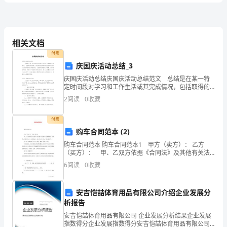
卷
A.职责与权限一致的原则
B.集权分权结合原则
C
相关文档
C.任务和目标一致的原则
付费
D.稳定适应的原则
卷
庆国庆活动总结_3
E.精干高效原则计划
庆国庆活动总结庆国庆活动总结范文 总结是在某一特
附
定时间段对学习和工作生活或其完成情况，包括取得的
A.目睹其发作
成绩、存在的问题及得到的经验和教训加以回顾和分析
2
阅读
0
收藏
B.脑电图改变
的书面材料，它能够使头脑更加清醒，目标更加明确，
解
C.有无家族史
不妨
D.确切的病史
付费
E.头部CT扫描
购车合同范本 (2)
析
购车合同范本 购车合同范本1 甲方（卖方）： 乙方
A.柯萨奇病毒
（买方）： 甲、乙双方依据《合同法》及其他有关法
2024
律、法规的规定，在平等、自愿、协商一致的基础上，
B.腺病毒
6
阅读
0
收藏
就买卖汽车事宜，签订本合同。 第一
年
C.轮状病毒
D.埃可病毒
护
安吉恺喆体育用品有限公司介绍企业发展分
E.大肠埃希菌
析报告
5、贯穿于护理活动全过程的是（）。
士
安吉恺喆体育用品有限公司 企业发展分析结果企业发展
指数得分企业发展指数得分安吉恺喆体育用品有限公司