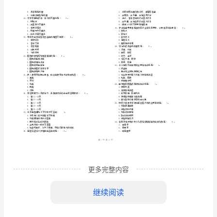
市
（
区）
试
姓名
考
准
证号
《专
………
年护士职业资格证考试《专业实务》真题练习试卷
2024
C
密
……….………
业
…
考试须知
：
封
………………
实
1、考试时间：120分钟，本卷满分为380分。
…
线
………………
务》
…
内
……..………
………
真
不
………………
型题
本题共
题
每小题
分
共
A1
（
50
，
3
，
150
…….
题
准
………………
答
…….
A.成人高等学校护理学专业毕业证书
练
更多完整内容
题
……………
C.网络教育护理学专业毕业证书
习
D.高等教育自学考试护理学专业毕业证书
继续阅读
E.护理专业职业高中毕业证书
试