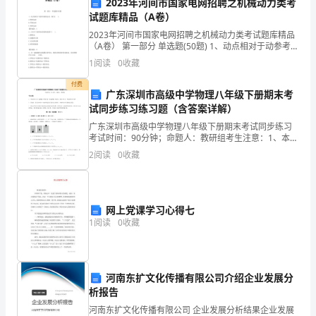
练
2023年河间市国家电网招聘之机械动力类考
管
14、医院的
理环境着重强调的是（）。
试题库精品（A卷）
习
A.医院的基本设施
2023年河间市国家电网招聘之机械动力类考试题库精品
B.医院的建筑设计
（A卷） 第一部分 单选题(50题) 1、动点相对于动参考系
试
C.医院的规章制定
的运动，称为( )。A.绝对运动B.牵连运动C.相对运动【答
1
阅读
0
收藏
案】：C2、自行车
D.医院的医疗技术水平
卷
E.医院的噪声污染
付费
广东深圳市高级中学物理八年级下册期末考
C
试同步练习练习题（含答案详解）
A.直角
卷
广东深圳市高级中学物理八年级下册期末考试同步练习
B.平行
考试时间：90分钟；命题人：教研组考生注意：1、本卷
C.锐角
附
分第I卷（选择题）和第Ⅱ卷（非选择题）两部分，满分
2
阅读
0
收藏
D.钝角
100分，考试时间90分钟2、答卷前，考生务必用
解
E.对接
析
A.第11～12天
网上党课学习心得七
B.第13～14天
考
1
阅读
0
收藏
C.第15～16天
试
D.第17～18天
E.第20～21天
须
17、关于急性阑尾炎下列哪项不正确()。
河南东扩文化传播有限公司介绍企业发展分
A.多数病人有转移性右下腹痛
析报告
知：
B.均有固定的麦氏点压痛
河南东扩文化传播有限公司 企业发展分析结果企业发展