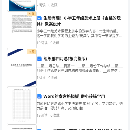
职
综合得分说明：企业发展指数根据企业规模、企业创
2
阅读
0
收藏
新、企业风险、企业活力四个维度对企业发展情况进行
业
评价。
付费
生动有趣！小学五年级美术上册《会跳的玩
资
具》教案设计
格
小学五年级美术课程上册中的教学内容非常生动有趣。
这一学期我们学习的主题为“玩具”，其中有一节课是学习
证
《会跳的玩具》。这节课程的教案设计充满趣味和想象
10
阅读
0
收藏
力，帮助学生们在体验中学习，获取更多的知识和技
考
能。本
D.草绿色链球菌
付费
E.乙型溶血性链球菌
组织部四月总结(完整版)
试
1
___部___月总结___篇篇一：___部___月份工作总结___部___
A、燃烧法
《专
月份工作总结时光如白驹过隙般转眼流逝，___部在这个
B、高压蒸汽灭菌法
月里，开展了优团优干的推选和申请团校项目等工作。
1
阅读
0
收藏
业
本着___大四中全会指导，
C、煮沸消毒法
D、烤箱干热灭菌法
实
E、微波消毒灭菌法
Word的虚宫格模板_供小孩练字用
务》
前郭县哈萨尔路小学书法笔赛 年 班 姓名：学习是灯，努
A.精神紧张
力是油；要想灯亮，必须加油！
真
B.营养不良
19
阅读
0
收藏
C.子宫肌瘤
题
D.过度劳累
E.气候骤变