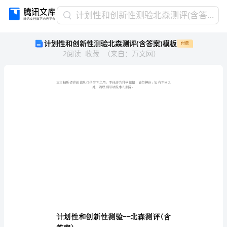
计
计划性和创新性测验北森测评(含答案)模板
划
计划性和创新性测验北森测评(含答案)模板
付费
性
2
阅读
收藏
（
来自
：
万文网
）
和
创
新
性
测
验
北