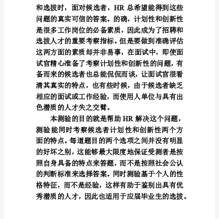
性
和
创
新
性
测
验-
-
北
森
测
评
(含