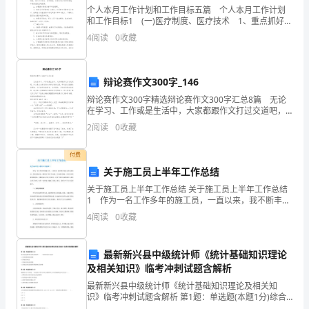
个人本月工作计划和工作目标五篇 个人本月工作计划
的
和工作目标1 (一)医疗制度、医疗技术 1、重点抓好医
这两方面的素质却并非易事
疗核心制度的落实：首诊负责制度、三级医师查房制
4
阅读
0
收藏
工
度、疑难危重病例讨论制度、会诊制度、危重患
作
辩论赛作文300字_146
计
辩论赛作文300字精选辩论赛作文300字汇总8篇 无论
在学习、工作或是生活中，大家都跟作文打过交道吧，
划
作文是从内部言语向外部言语的过渡，即从经过压缩的
2
阅读
0
收藏
简要的、自己能明白的语言，向开展的、具有规范
能
付费
力
关于施工员上半年工作总结
色潜质的人才失之交臂。
能
关于施工员上半年工作总结 关于施工员上半年工作总结
1 作为一名工作多年的施工员，一直以来，我不断丰富
达
自己的专业知识，凭着求真务实、踏实肯干的工作态
4
阅读
0
收藏
度，在实践中摸索、在经验中积极发展创新、不断提高
自己
到
最新新兴县中级统计师《统计基础知识理论
岗
及相关知识》临考冲刺试题含解析
位
最新新兴县中级统计师《统计基础知识理论及相关知
识》临考冲刺试题含解析 第1题：单选题(本题1分)综合
收益总额项目反映净利润和（ ）相加后的合计金额。