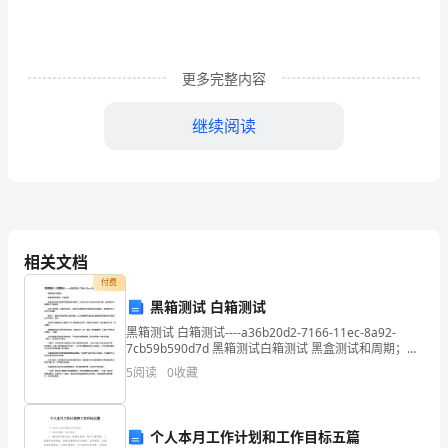
答
案)
更多完整内容
计
划
继续阅读
除。
性
和
创
/
相关文档
新
付费
性
黑箱测试 白箱测试
和选拔时
测
黑箱测试 白箱测试----a36b20d2-7166-11ec-8a92-
7cb59b590d7d 黑箱测试白箱测试 黑盒测试和周期；白
盒试验 黑盒测试也称功能测试或数据驱动
验
5
阅读
0
收藏
“他/
个人本月工作计划和工作目标五篇
她