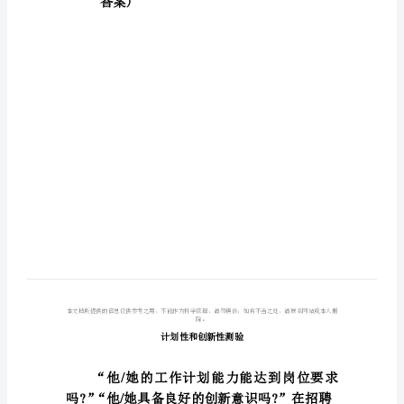
森
测
评
(含
答
案)
模
板
答案)
计
划