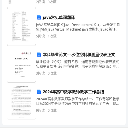
要
2
阅读
0
收藏
A.各项利得和损益净额B.其他综合收益C.其他综合
求
java常见单词翻译
吗?”
JAVA常见单词JDK(Java Development Kit) java开发工具
“他/
包 JVM(Java Virtual Machine) java虚拟机 Javac 编译命
令 ja
5
阅读
1
收藏
她
具
本科毕业论文---水位控制和测量仪表正文
备
毕业设计（论文） 题目名称：通用智能测控仪表开放式
实验平台软件 设计学院名称：电子信息学院班 级：电气
良
类112学 号：20110
3
阅读
0
收藏
好
的
2024年高中数学教师教学工作总结
创
2024年高中数学教师教学工作总结一、工作背景和教学
目标2024年是我作为高中数学教师的第五个年头，我一
直以提高学生的数学素养和学习成绩为目标，努力将数
新
9
阅读
0
收藏
学的乐趣传递给每一位学生。今年的教学工作中，我积
意