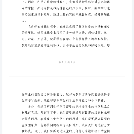
会
2024
初
也收获了许多宝贵的经验和体会。
中
数
学
听
课
心
得
体
会