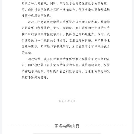
听
课
心
力。
得
体
会：
2024
初
中
数
学
在
2024
更多完整内容