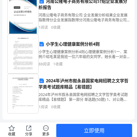
理解和应用数学知识。
河南公隆电子商务有限公司介绍企业发展分
体
析报告
会
河南公隆电子商务有限公司 企业发展分析结果企业发展
指数得分企业发展指数得分河南公隆电子商务有限公司
到
综合得分说明：企业发展指数根据企业规模、企业创
1
阅读
0
收藏
新、企业风险、企业活力四个维度对企业发展情况进行
评价。
了
小学生心理健康案例分析4则
数
小学生心理健康案例分析4则心理健康案例分析1一．案
例介绍毛某是我班一位六年级的女同学，她长着一对会
学
说话的大眼睛，头发黄黄的，稍稍有些蜷曲，成绩上
88
阅读
1
收藏
游，中等智商，非常腼腆，性格内向，在人面前不拘言
对
的成绩。
笑，上课
于
2024年泸州市叙永县国家电网招聘之文学哲
学类考试题库精品【易错题】
学
2024年泸州市叙永县国家电网招聘之文学哲学类考试题
库精品【易错题】 第一部分 单选题(50题) 1、对公路扩
生
建项目，在监测现有道路对声环境敏感目标的噪声影响
1
阅读
0
收藏
时，车辆运行密度应（ ）。A.不低
的
展打下坚实的基础。
重
立即使用
要
收藏
分享
更多