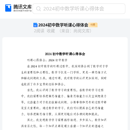
2024
2024初中数学听课心得体会
初
2024初中数学听课心得体会
付费
中
2
阅读
收藏
（
来自
：
尚阅文库
）
数
学
听
课
心
得
听课心得体会：2024初中数学
体