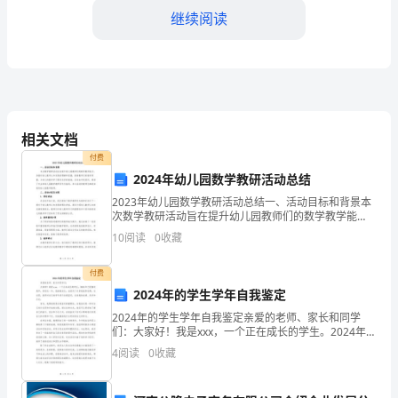
初
继续阅读
中
数
学
的
相关文档
听
付费
2024年幼儿园数学教研活动总结
课
2023年幼儿园数学教研活动总结一、活动目标和背景本
次数学教研活动旨在提升幼儿园教师们的数学教学能
过
力，加强对幼儿数学认知发展的理解和把握，提高教师
10
阅读
0
收藏
们的教学质量，为幼儿的数学学习奠定良好的基础。活
程
动由学
付费
中，
2024年的学生学年自我鉴定
我
2024年的学生学年自我鉴定亲爱的老师、家长和同学
们：大家好！我是xxx，一个正在成长的学生。2024年已
深
经接近尾声，回首这一年，我渐渐成长，也经历了许多
4
阅读
0
收藏
挑战和机遇。在这里，我将对自己的学年进行自我鉴
刻