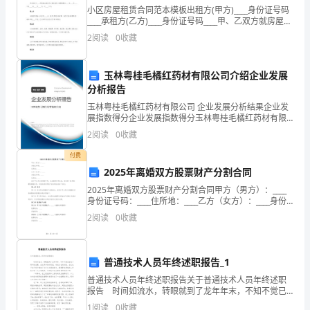
提
小区房屋租赁合同范本模板出租方(甲方)____身份证号码
____承租方(乙方)____身份证号码____甲、乙双方就房屋租
高
赁事宜，达成如下协议：第一条 甲方将位于____的房屋
物；
2
阅读
0
收藏
出租给乙方居住使用，租赁
我
玉林粤桂毛橘红药材有限公司介绍企业发展
行
分析报告
市
玉林粤桂毛橘红药材有限公司 企业发展分析结果企业发
（四）农业银行规定
展指数得分企业发展指数得分玉林粤桂毛橘红药材有限
场
公司综合得分说明：企业发展指数根据企业规模、企业
2
阅读
0
收藏
创新、企业风险、企业活力四个维度对企业发展情况进
行评
竞
付费
2025年离婚双方股票财产分割合同
争
2025年离婚双方股票财产分割合同甲方（男方）：____
第七条贷款用途。
力，
身份证号码：____住所地：____乙方（女方）：____身份
证号码：____住所地：____鉴于甲乙双方因感情不和，无
2
阅读
0
收藏
法继续共同生活，经协商一
根
据
普通技术人员年终述职报告_1
第八条授信额度。
中
普通技术人员年终述职报告关于普通技术人员年终述职
报告 时间如流水，转眼就到了龙年年末，不知不觉已
国
（一）授信额度
经过了两年的光景，在这两年的时间里，有成功也有失
1
阅读
0
收藏