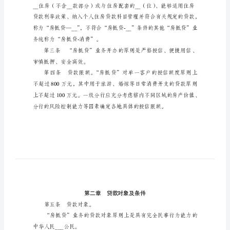
国
农
业
银
行
程。
“房
抵
贷”
业
务
操
作