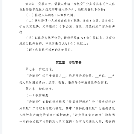
规
程
务统称为“房抵贷-消费”。
(试
行)
第
审慎抵押、安全高效。
一
章
总
则
第
一
条
为