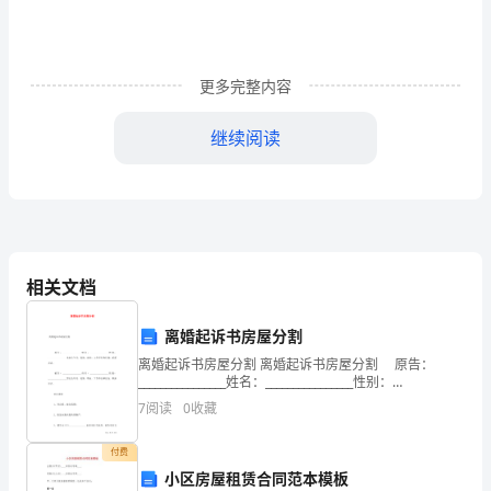
更
好
地
更多完整内容
满
继续阅读
足
个
第五条贷款对象。
人
客
相关文档
户
中华人民___公民。
离婚起诉书房屋分割
信
离婚起诉书房屋分割 离婚起诉书房屋分割 原告：
________________姓名：________________性别：
贷
________________女出生年月，民族，职业，工作单位和住
7
阅读
0
收藏
址
需
付费
求，
小区房屋租赁合同范本模板