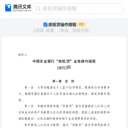
房
房抵贷操作规程
抵
房抵贷操作规程
付费
贷
2
阅读
收藏
（
来自
：
贤阅文档
）
操
作
规
程
附
附件1：
件
1：
(试行)
中