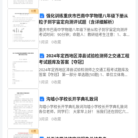
败，自己也不知不觉中增加了自己各方面的能力，最重
农
要
付费
强化训练重庆市巴南中学物理八年级下册从
业
粒子到宇宙定向测评试题（含详细解析）
银
重庆市巴南中学物理八年级下册从粒子到宇宙定向测评
考试时间：90分钟；命题人：教研组考生注意：1、本卷
行
分第I卷（选择题）和第Ⅱ卷（非选择题）两部分，满分
1
阅读
0
收藏
100分，考试时间90分钟2、答卷前，考生务必用
个
2024年定西地区漳县试验检测师之交通工程
人
考试题库及答案【夺冠】
2024年定西地区漳县试验检测师之交通工程考试题库及
信
答案【夺冠】 第一部分 单选题(50题) 1、单位立体角内
发射的光通量所对应的物理量为（ ）。A.发光强度B.亮
贷
1
阅读
0
收藏
度C.照度D.光通量【答案
业
沟墟小学校长开学典礼致词
务
沟墟小学校长开学典礼致词沟墟小学校长开学典礼致词
各位老师，同学们： 大家早上好！ 当我们还在回忆六十
相
天暑期快乐活动的时候，新的学期已经微笑着向我们走
3
阅读
0
收藏
来，这微笑带着感激，带着祝福，带着新禧，带着希
关
望。
付费
政