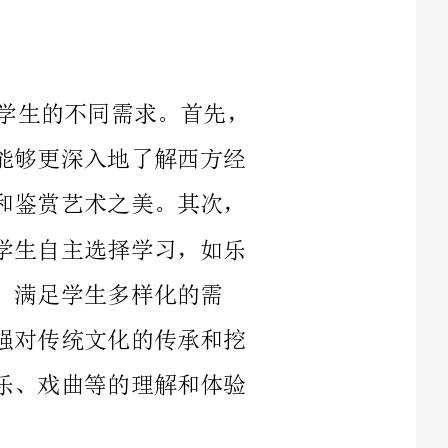
文娱部课程教育将以多元化的方式满足学生的不同需求。首先，
我们将继续开展经典艺术探究课程，让学生能够更深入地了解西方经
典艺术的基本概念和理论知识，更好地欣赏和鉴赏艺术之美。其次，
我们计划增设更多开放式课程，供广大在校学生自主选择学习，如乐
多样化的需
求。此外，我们还会在文娱部课程教育中加强对传统文化的传承和挖
掘，将学生对中华优秀传统文化、文学、音乐、戏曲等的理解和体验
文娱部将会更加丰富多彩地开展各类文艺活动。我们将继续坚持
经典艺术展演，不断发掘和引进国际一流的舞蹈、音乐、话剧、美术
等艺术精品，为学生提供更具有学术性和艺术性的展示舞台。我们还
将与各大品牌合作举办文化节，如音乐节、电影节、话剧节、绘画展