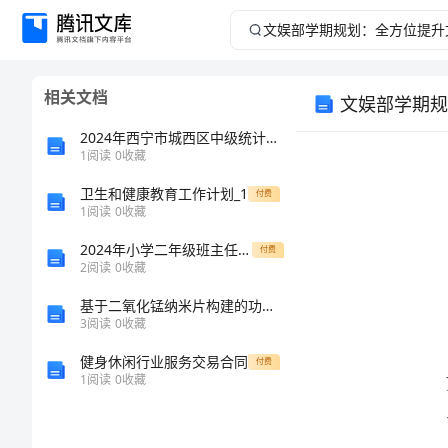
文
娱
相关文档
文娱部学期规
部
2024年西宁市城西区中级统计师《统计基础知识理论及相关知识》巅峰冲刺试卷含解析
学
1
阅读
0
收藏
卫生和健康教育工作计划_1
期
付费
1
阅读
0
收藏
规
2024年小学二年级班主任个人学期工作总结
付费
2
阅读
0
收藏
划：
基于二氧化锰纳米片构建的功能性纳米材料与性能研究中期报告
3
阅读
0
收藏
全
健身休闲行业服务交易合同
付费
方
1
阅读
0
收藏
位