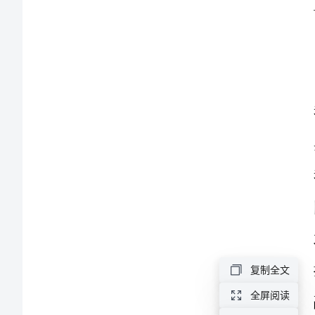
提
升
文
化
素
质
文
娱
部
复制全文
学
全屏阅读
期