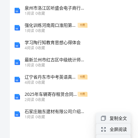
标
泉州市洛江区听盛会电子商行介绍企业发展分析报告
1
阅读
0
收藏
落
强化训练河南周口淮阳第一高级中学物理八年级下册物质的物理属性综合测评试题（含解析）
付费
1
阅读
0
收藏
实
学习陶行知教育思想心得体会
4
阅读
0
收藏
情
最新兰州市红古区中级统计师《统计基础知识理论及相关知识》考前冲刺试题完整版
况
1
阅读
0
收藏
辽宁省丹东市中考英语真题试题
自
付费
4
阅读
0
收藏
查
2025年车辆寄存租赁合同样本
付费
2
阅读
0
收藏
报
石家庄融东建材有限公司介绍企业发展分析报告
1
阅读
0
收藏
复制全文
告
全屏阅读
学