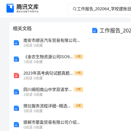
工
作
相关文档
工作报告_20
报
南安市顺吉汽车贸易有限公司介绍企业发展分析报告
告
2
阅读
0
收藏
_202064_
《金农生物资源公司ISO9002质量手册》(45页)-质量手册
付费
1
阅读
0
收藏
学
2023年高考病句试题真题分析及备考建议
付费
2
阅读
0
收藏
校
四川绵阳南山中学双语学校物理八年级下册从粒子到宇宙定向练习试题（含答案解析）
付费
2
阅读
0
收藏
建
殡仪服务流程详细--精选文档
付费
账
3
阅读
0
收藏
邯郸市聚盈贸易有限公司介绍企业发展分析报告
目
0
阅读
0
收藏