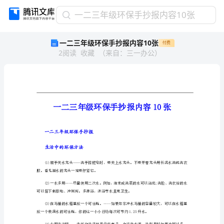
一
一二三年级环保手抄报内容10张
二
一二三年级环保手抄报内容10张
付费
三
2
阅读
收藏
（
来自
：
三一办公
）
年
级
环
保
手
抄
报