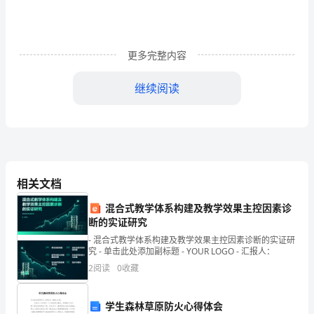
环
保
手
更多完整内容
抄
继续阅读
报
生
行。
活
中
相关文档
的
混合式教学体系构建及教学效果主控因素诊
断的实证研究
环
- 混合式教学体系构建及教学效果主控因素诊断的实证研
保
究 - 单击此处添加副标题 - YOUR LOGO - 汇报人：
2
阅读
0
收藏
方
法
学生森林草原防火心得体会