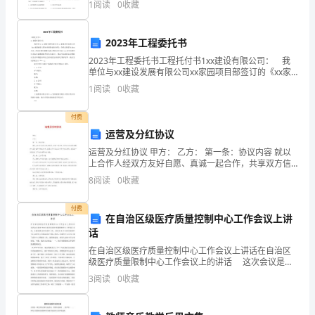
计
1
阅读
0
收藏
（非选择题）两部分，满分100分，考试时间90分钟
试
用
2023年工程委托书
期
2023年工程委托书工程托付书1xx建设有限公司： 我
转
单位与xx建设发展有限公司xx家园项目部签订的《xx家
正
园建设工程水电消防安装合同》，合同总价款为20xx万
1
阅读
0
收藏
元。经过协调会调解达成工程款支付协
申
请
付费
书
运营及分红协议
导
运营及分红协议 甲方： 乙方： 第一条：协议内容 就以
上合作人经双方友好自愿、真诚一起合作，共享双方信
语：
息资源提升产品价值和市场占有率，促进公司产品在客
8
阅读
0
收藏
个
户群中知名度
人
付费
申
在自治区级医疗质量控制中心工作会议上讲
话
请
在自治区级医疗质量控制中心工作会议上讲话在自治区
要
级医疗质量限制中心工作会议上的讲话 这次会议是对
写
20**年自治区医疗质量限制中心工作进行总结，支配部
3
阅读
0
收藏
署20**年质控工作，同时对26个自治区
清
申