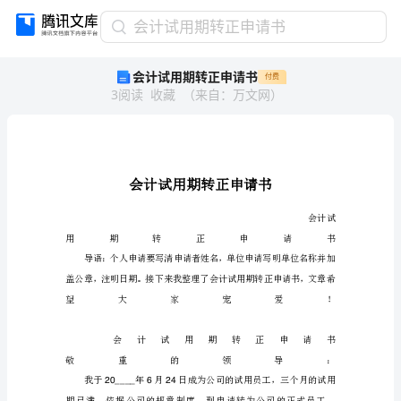
会
会计试用期转正申请书
计
会计试用期转正申请书
付费
试
3
阅读
收藏
（
来自
：
万文网
）
用
期
转
正
申
请
书