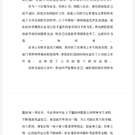
会
计
试
用
期
转
正
申
请
20____624
书
会
计