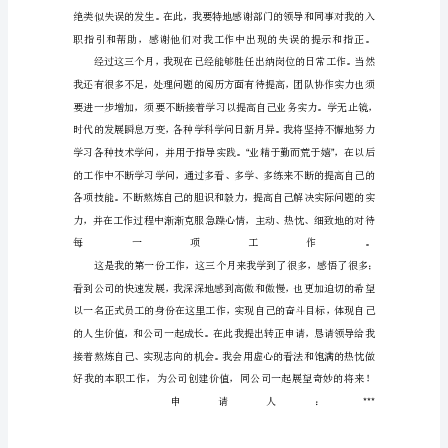
试
用
期
转
正
申
请
书
导
语：
个
人