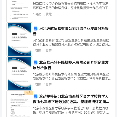
请
最新医院投资合作协议背景介绍随着医疗技术的不断发
展和医疗服务的持续升级，医疗机构投资合作已成为了
写
医疗行业中常见的商业合作形式。近日，我国某医院与
1
阅读
0
收藏
一家外部投资合作公司签订了最新的投资合作协议，本
明
文将对该
河北必航贸易有限公司介绍企业发展分析报
单
告
位
河北必航贸易有限公司 企业发展分析结果企业发展指数
得分企业发展指数得分河北必航贸易有限公司综合得分
会
说明：企业发展指数根据企业规模、企业创新、企业风
1
阅读
0
收藏
险、企业活力四个维度对企业发展情况进行评价。该企
计
业的
试
北京皓乐特升降机技术有限公司介绍企业发
用
展分析报告
期
北京皓乐特升降机技术有限公司 企业发展分析结果企业
发展指数得分企业发展指数得分北京皓乐特升降机技术
转
有限公司综合得分说明：企业发展指数根据企业规模、
1
阅读
0
收藏
正
企业创新、企业风险、企业活力四个维度对企业发展情
况进
申
付费
滚动提升练习北京市西城区育才学校数学人
请
教版七年级下册数据的收集、整理与描述定向练
书
习A卷（附答案详解）
北京市西城区育才学校数学人教版七年级下册数据的收
会
集、整理与描述定向练习 考试时间：90分钟；命题人：
教研组考生注意：1、本卷分第I卷（选择题）和第Ⅱ卷