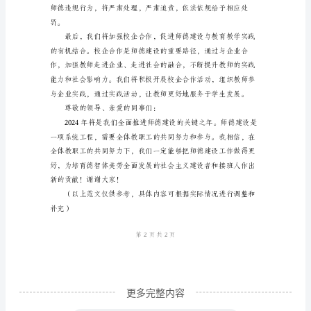
范
文
尊
敬
的
领
导、
亲
爱
的
同
事
更多完整内容
们：