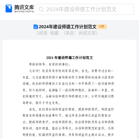
2024
2024年建设师德工作计划范文
年
2024年建设师德工作计划范文
付费
建
2
阅读
收藏
（
来自
：
尚阅文库
）
设
师
德
工
作
计
尊敬的领导、亲爱的同事们：
划