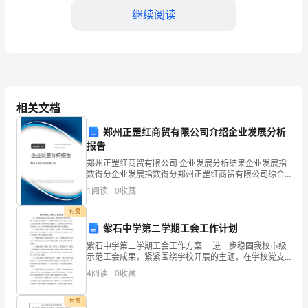
继续阅读
大
家
好！
我
相关文档
是
规范。
郑州正罡红商贸有限公司介绍企业发展分析
某
报告
某
郑州正罡红商贸有限公司 企业发展分析结果企业发展指
数得分企业发展指数得分郑州正罡红商贸有限公司综合
学
得分说明：企业发展指数根据企业规模、企业创新、企
1
阅读
0
收藏
业风险、企业活力四个维度对企业发展情况进行评价。
校
该企
付费
紫石中学第二学期工会工作计划
的
紫石中学第二学期工会工作方案 进一步稳固我校市级
某
示范工会成果，紧紧围绕学校开展的主题，在学校党支
部的领导下，坚持效劳学校行政工作的大局，发挥工会
4
阅读
0
收藏
某
工作的优势，团结和带着广阔教职工，满足教职工群体
罚。
不同
老
付费