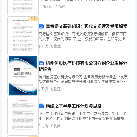
大
的各位领导： 您们好!我是**级市场营销(连锁经营一
补充）
415
阅读
2
收藏
班)的学生，来自广东省化州市的一个
家
付费
在
高考语文基础知识：现代文阅读及考纲解读
建
高考语文基础知识：现代文阅读及考纲解读 阅读下面
的文字 汉代的印章(节选) 汉代的印章，在印章史上历
设
来被人们称为是古代玺印艺术的巅峰。汉初的官私印都
1
阅读
0
收藏
继承了秦印的制度，官印仍用田字格和日字格，
师
杭州创股医疗科技有限公司介绍企业发展分
德
析报告
方
杭州创股医疗科技有限公司 企业发展分析结果企业发展
指数得分企业发展指数得分杭州创股医疗科技有限公司
面
综合得分说明：企业发展指数根据企业规模、企业创
3
阅读
0
收藏
新、企业风险、企业活力四个维度对企业发展情况进行
所
评价。
精编之下半年工作计划与思路
做
下半年工作计划与思路 上半年已成为过去，对于下半
的
年，你的工作计划是怎样的呢?下面是范文网小编收集整
理关于下半年工作计划的资料，希望大家喜欢。下半年
3
阅读
0
收藏
努
工作计划篇一 去年下半年以来，省分行将工作重心调