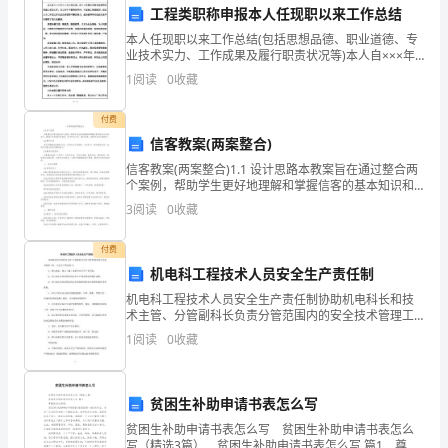
工程类职称申报本人任现职以来工作总结
师。
本人任现职以来工作总结(包括思想品德、职业道德、专
业技术实力、工作成果及履行职责状况等)本人自×××年
首
××月工作以来，在××有限公司担当过资料员和施工员的
1
阅读
0
收藏
工作。在工作中不断吸取学问，丰富施工管理阅历。
先，
付费
我
信客教案(两案整合)
要
信客教案(两案整合)1.1 设计思路本教案旨在通过整合两
个案例，帮助学生更好地理解和掌握信客的基本知识和
尊敬的领导、亲爱的同事们：
对
技巧。教案以实际案例为载体，引导学生分析、解决问
3
阅读
0
收藏
题，提高学生的实践能力。1.2 教学方法采用问题
过
付费
去
机电科工程技术人员安全生产责任制
机电科工程技术人员安全生产责任制协助机电科长和技
的
术主管、分管副科长负责分管范围内的安全技术管理工
作。安全生产职责如下：1、参与制定、修订（编）本单
1
阅读
0
收藏
一
位安全生产责任制。2、参与制定分管范围内的安全生产
规章
年
新的贡献！谢谢大家！
贫困生补助申请书表怎么写
里，
贫困生补助申请书表怎么写 贫困生补助申请书表怎么
写（精选3篇） 贫困生补助申请书表怎么写 篇1 尊敬