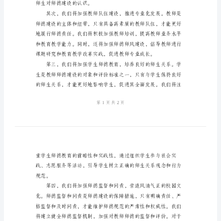
范
文
2024
年
育使命，服务于学生发展。
建
设
师
德
工
作
计
师生对师德建设的认识。
划