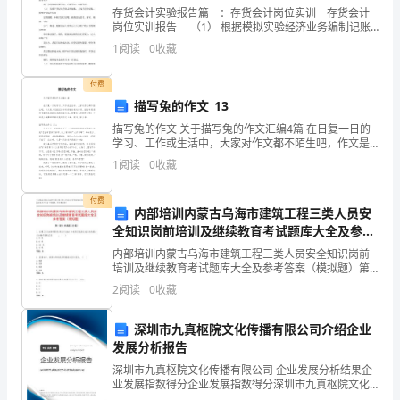
\h
存货会计实验报告篇一：存货会计岗位实训 存货会计
三、强震仪项目概论
...................................................
岗位实训报告 （1） 根据模拟实验经济业务编制记账
3(一)、
一、强震仪项目承办单位基本情况
()
.................
凭证，注意要素填写齐全。根据原 始凭证的内容登记
1
阅读
0
收藏
二、强震仪项目概况
()
........................................
收款凭证、付款凭证或转账凭证。根据业
行
三、强震仪项目评价
()
........................................
付费
四、主要经济指标
()
............................................
业
描写兔的作文_13
四、原辅材料供应
......................................................
一、强震仪项目建设期原辅材料供应情况
强
描写兔的作文 关于描写兔的作文汇编4篇 在日复一日的
()
......
学习、工作或生活中，大家对作文都不陌生吧，作文是
()
震
人们把记忆中所存储的有关知识、经验和思想用书面形
1
阅读
0
收藏
五、制度建设与员工手册
...........................................
仪
式表达出来的记叙方式。那要怎么写好作
一、公司制度体系规划
()
.....................................
项
二、员工手册编制与更新
付费
()
.................................
内部培训内蒙古乌海市建筑工程三类人员安
目
三、制度宣导与培训
()
........................................
全知识岗前培训及继续教育考试题库大全及参考
深
四、制度执行与监督
()
........................................
答案（模拟题）
内部培训内蒙古乌海市建筑工程三类人员安全知识岗前
度
五、制度评估与改进
()
........................................
培训及继续教育考试题库大全及参考答案（模拟题）第I
六、组织架构分析
研
......................................................
部分 单选题（50题）1. 在建工程(含脚手架具)周边与
2
阅读
0
收藏
一、人力资源配置
()
............................................
10kV 外电架空线路边线之间的最小安全操作距
究
二、员工技能培训
()
............................................
分
深圳市九真枢院文化传播有限公司介绍企业
七、社会责任与可持续发展
.......................................
析
发展分析报告
一、企业社会责任理念
()
.....................................
报
二、社会责任强震仪项目与计划
深圳市九真枢院文化传播有限公司 企业发展分析结果企
()
.....................
业发展指数得分企业发展指数得分深圳市九真枢院文化
告
三、可持续发展战略
()
........................................
传播有限公司综合得分说明：企业发展指数根据企业规