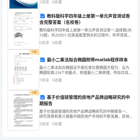
1
阅读
0
收藏
四、节能减排与环保措施
()
.................................
模、企业创新、企业风险、企业活力四个维度对企业发
五、社会公益与慈善活动
()
.................................
展情
八、实施计划
教科版科学四年级上册第一单元声音测试卷
..............................................................
含完整答案（名校卷）
一、建设周期
()
....................................................
二、建设进度
()
....................................................
教科版科学四年级上册第一单元声音测试卷一.选择题(共
三、进度安排注意事项
10题，共20分)1.往保温瓶里倒水的过程中，听声音就能
()
.....................................
判断壶里水位的高低，因为（ ）。A.随着水位升高，音
四、人力资源配置和员工培训
()
.........................
0
阅读
0
收藏
高逐渐升高 B.随
五、强震仪项目实施保障
()
.................................
付费
最小二乘法拟合椭圆附带matlab程序样本
最小二乘法拟合椭圆设平面任意位置椭圆方程为：设为
椭圆轮廓上N个测量点，依据最小二乘原理，所拟合目标
函数为：欲使F为最小，需使由此能够得方程：解方程能
7
阅读
0
收藏
够得到A，B，C，D，E值。依据椭圆几何知识，能够计
付费
基于价值链管理的房地产品牌战略研究的中
期报告
基于价值链管理的房地产品牌战略研究的中期报告一、
研究背景和意义随着中国房地产市场的不断发展，房地
产企业之间的竞争日趋激烈，各家企业开始注重品牌的
3
阅读
0
收藏
打造和战略的规划。在这个背景下，利用价值链管理的
理念对房