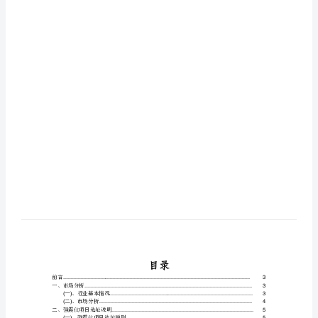
究
分
析
报
告
强
震
仪
项
目
深