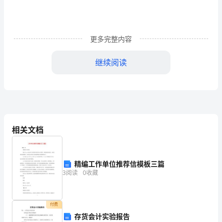
前
言
更多完整内容
PAGEREF
_Toc152584153
继续阅读
\h
目录
3
前言
.............................................................................
一、
一、市场分析
..............................................................
一、行业基本情况
()
............................................
市
二、市场分析
相关文档
()
....................................................
二、强震仪项目选址说明
...........................................
场
一、强震仪项目选址原则
()
.................................
分
二、强震仪项目选址
()
........................................
精编工作单位推荐信模板三篇
三、建设条件分析
()
............................................
3
阅读
0
收藏
析
四、用地控制指标
()
............................................
五、地总体要求
()
................................................
PAGEREF
六、节约用地措施
()
............................................
付费
_Toc152584154
七、总图布置方案
()
............................................
存货会计实验报告
八、选址综合评价
()
............................................