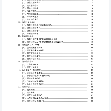
度
研
究
分
析
报
告
目
录
TOC
\o
"1-
9"