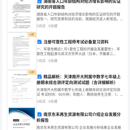
湖南省人口年龄结构对经济增长影响的实证
任
研究的开题报告
本
湖南省人口年龄结构对经济增长影响的实证研究的开题
报告一、研究背景和目的当前，我国经济进入新常态，
次
经济增长方式必须由依靠资本、劳动力输入、低成本等
5
阅读
0
收藏
要素驱动的增长转向以科技进步、创新驱动、效率提升
晚
为核心的
付费
注册可靠性工程师考试必备复习资料
会
一、牢靠性概论1.可1靠性工程的开展及其重要性1、牢
的
靠性工程起源与其次次世界大战〔日本，齐藤善三
郎〕。20世纪 60年月是 牢靠性全面开展的阶段，20世
1
阅读
0
收藏
主
纪 70年月是牢靠性开展步入成熟的阶段，20世界
持
付费
精品解析：天津南开大附属中数学七年级上
册期末综合测评定向测试试题（含详细解析）
人，
天津南开大附属中数学七年级上册期末综合测评定向测
请
试 考试时间：90分钟；命题人：教研组考生注意：1、
本卷分第I卷（选择题）和第Ⅱ卷（非选择题）两部分，满
3
阅读
0
收藏
允
分100分，考试时间90分钟2、答卷前，考生务必
许
南京东禾再生资源有限公司介绍企业发展分
析报告
我
南京东禾再生资源有限公司 企业发展分析结果企业发展