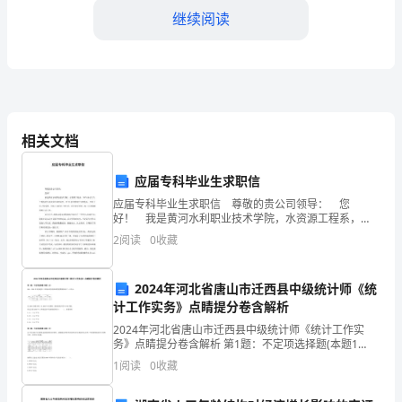
在
继续阅读
这
美
好
的
相关文档
元
晚上。
应届专科毕业生求职信
旦
应届专科毕业生求职信 尊敬的贵公司领导： 您
之
好！ 我是黄河水利职业技术学院，水资源工程系，
20XX届水文与工程地质专业应届专科毕业生。在10余年
2
阅读
0
收藏
的成长与锻造后，开始了自己的选择，开始了寻找自己
夜，
定，团结友爱。
的
我
2024年河北省唐山市迁西县中级统计师《统
祝大家____年元
计工作实务》点睛提分卷含解析
有
2024年河北省唐山市迁西县中级统计师《统计工作实
幸
务》点睛提分卷含解析 第1题：不定项选择题(本题1
分)008～2009年间某超市三种商品的价格和销售量数据
1
阅读
0
收藏
如表7—5所示。以2009为报告期，以200
担