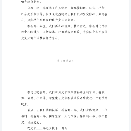
2024
元
旦
晚
的岁月。
会
主
持
们都坚定不移地向前迈进。
稿
范
文
尊
敬
响力越来越大。
的