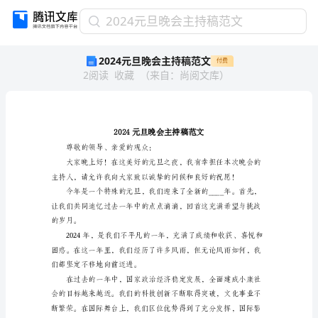
2024
2024元旦晚会主持稿范文
元
2024元旦晚会主持稿范文
付费
旦
2
阅读
收藏
（
来自
：
尚阅文库
）
晚
会
主
持
稿
范
尊敬的领导、亲爱的观众：
文