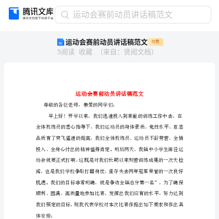
运
运动会赛前动员讲话稿范文
动
运动会赛前动员讲话稿范文
付费
会
5
阅读
收藏
（
来自
：
贤阅文档
）
赛
前
动
员
讲
话
尊敬的各位老师，亲爱的同学们：
稿