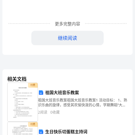
学
们：
更多完整内容
早
继续阅读
上
好！
开
学
（4）技术细节方面：
相关文档
以
付费
来，
祖国大班音乐教案
祖国大班音乐教案祖国大班音乐教案1 活动目标： 1、熟
我
识乐曲的旋律，感受其欢愉快泼的心情，学期舞蹈“大中
国”。 2、创编不同方位的挥动彩带的动作，能根据音乐
2
阅读
0
收藏
们
的节奏表演。
迅
（4）比赛安全方面：
付费
生日快乐切蛋糕主持词