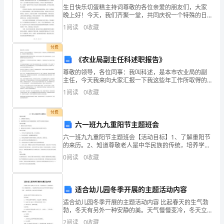
速
生日快乐切蛋糕主持词尊敬的各位亲爱的朋友们，大家
投
晚上好！今天，我们齐聚一堂，共同庆祝一个特殊的日
子——生日！生日是一个人的重要纪念日，是一个人成
1
阅读
0
收藏
长的里程碑，更是一个让我们感受生命的美好时刻。所
入
以，我要
3、注意交通安全，严禁
付费
到
《农业局副主任科述职报告》
赛
尊敬的领导，各位同事：我叫科述，是本市农业局的副
主任，今天我来向大家汇报一下我这些年工作所取得的
前
二：比赛安排
成绩和经验，也就是我们所要提交的职报告。我要感谢
1
阅读
0
收藏
领导和同事们对我的支持和帮助。是你们让我在这个职
的
位上更加
付费
训
六一班九九重阳节主题班会
2、交通：全体队员骑自行车
六一班九九重阳节主题班会【活动目标】1、了解重阳节
练
的来历。2、知道尊敬老人是中华民族的传统，培养学生
关爱老人的品质。【活动准备】1、搜集有关重阳节的资
工
0
阅读
0
收藏
料。2、调查家中老人的爱好、身体状况及他们以前的生
饭堂就餐。
作
适合幼儿园冬季开展的主题活动内容
中
适合幼儿园冬季开展的主题活动内容 比起春天的生气勃
去，
勃，冬天有另外一种安静的美。天气慢慢变冷，冬天立
校旗、实心球、铝球）
刻就要到来了，下面是整合的适合幼儿园冬季开展的主
2
阅读
0
收藏