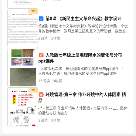
在
题活动内容，一起来看看吧，确定对你有所帮助的。
全
付费
立正，稍闲！
第8课 《新民主主义革命兴起》教学设计
体
第8课《新民主主义革命兴起》教学设计设计思路一个优
秀的教学设计，教师是学生建构意义的帮助者，要激发
教
学生的学习兴趣，帮助 学生形成学习动机，并通过创设
8
阅读
0
收藏
符合教学内容要求的情境和提示新旧知识之间联系的线
练
索，
员
人教版七年级上册地理降水的变化与分布
ppt课件
的
- 人教版七年级上册地理降水的变化与分布ppt课件 - 1 -
人教版七年级上册地理降水的变化与分布ppt课件 -
悉
16
阅读
0
收藏
心
付费
环境管理-第三章 作业环境中的人体因素 精
指
品
导
- * - 第三章 作业环境中人体因素 - 主要内容 - - 二、肢体
的运动与肌肉施力
下，
3
阅读
0
收藏
我