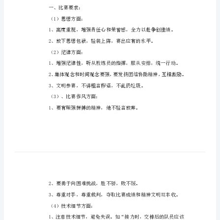
范
文
运
动
会
赛
前
动
员
讲
体安排：
话
一、比赛要求：
稿
（1）思想方面：