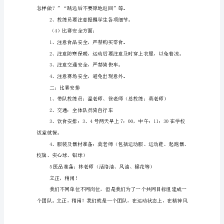
范
文
尊
（2）纪律方面：
敬
的
各
位
老
（3）、比赛作风方面：
师，
亲
爱
的
同