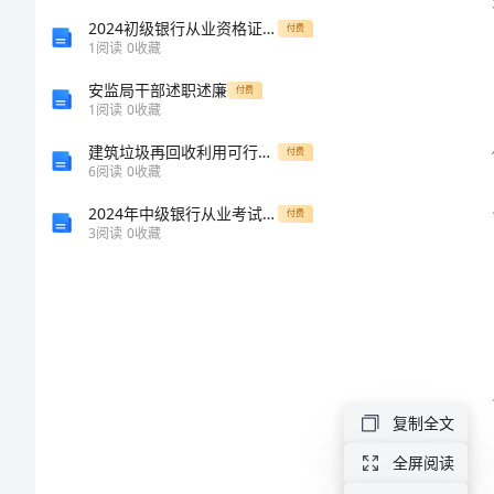
作
2024初级银行从业资格证《银行管理》自我检测试卷 含答案
付费
1
阅读
0
收藏
方
安监局干部述职述廉
付费
1
阅读
0
收藏
案
建筑垃圾再回收利用可行性报告模板
付费
2024
6
阅读
0
收藏
年
2024年中级银行从业考试《个人理财》题库练习试题D卷 附解析
付费
3
阅读
0
收藏
城
乡
货
运
业
复制全文
发
全屏阅读
展