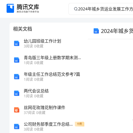
2024
年
相关文档
2024年城
城
幼儿园班级工作计划
乡
3
阅读
0
收藏
货
青岛版三年级上册数学期末测试卷【模拟题】
1
阅读
0
收藏
运
年级主任工作总结范文参考7篇
1
阅读
0
收藏
业
两代会议总结
1
阅读
0
收藏
发
丝网花玫瑰花制作课件
展
37
阅读
0
收藏
公司财务部季度工作总结范文
付费
工
3
阅读
0
收藏