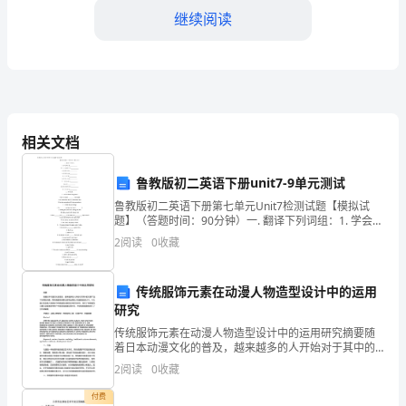
用
继续阅读
法
活
动
为今后的活动提供参考。
方
相关文档
案：
鲁教版初二英语下册unit7-9单元测试
一、
鲁教版初二英语下册第七单元Unit7检测试题【模拟试
题】（答题时间：90分钟）一. 翻译下列词组：1. 学会弹
活
乐器___________2. 干一份兼职工作___________3. 组建足球
2
阅读
0
收藏
队___
动
传统服饰元素在动漫人物造型设计中的运用
背
研究
景
传统服饰元素在动漫人物造型设计中的运用研究摘要随
着日本动漫文化的普及，越来越多的人开始对于其中的
与
元素产生了浓厚的兴趣，而传统服饰元素也经常出现在
2
阅读
0
收藏
人物造型的设计中。本文通过对动漫人物造型中传统服
目
饰元素的
付费