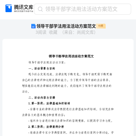
领
领导干部学法用法活动方案范文
导
领导干部学法用法活动方案范文
付费
干
3
阅读
收藏
（
来自
：
尚阅文库
）
部
学
法
用
法
活
领导干部学法用法活动方案：
一、活动背景与目的
动