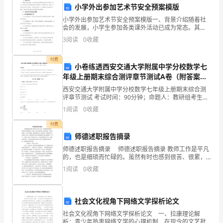
小学外出参加艺术节安全预案模版
的
小学外出参加艺术节安全预案模版一、背景介绍随着社
现
会的发展，小学生参加各类课外活动已成为常态。其
中，参加艺术节是培养孩子综合素质的一种有效途径。
3
阅读
0
收藏
然而，外出参加艺术节也存在一定的安全风险。为了确
今
保小学生的
付费
社
小卷练透西安交通大学附属中学分校数学七
年级上册期末综合测评章节测试A卷（附答案详
会
解）
西安交通大学附属中学分校数学七年级上册期末综合测
发
评章节测试 考试时间：90分钟；命题人：教研组考生注
意：1、本卷分第I卷（选择题）和第Ⅱ卷（非选择题）两
1
阅读
0
收藏
部分，满分100分，考试时间90分钟2、答卷前，
展
付费
迅
师德述职报告摘录
速，
师德述职报告摘录 师德述职报告摘录 教师工作是平凡
的，也是细琐而忙碌的。虽然有时也感到很苦、很累，
但每当看到学生天真的笑脸，求知的渴望时，心中总会
法
1
阅读
0
收藏
涌起一种强烈的责任：我是老师，我要给这些寻梦的孩
律
社会文化视角下网络文学探析论文
法
社会文化视角下网络文学探析论文 一、拉康理论解
规
析：青少年热衷网络文学的心理机制 在现今的文艺批