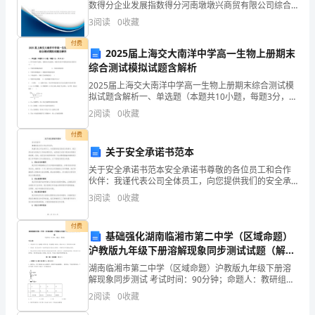
列
数得分企业发展指数得分河南墩墩兴商贸有限公司综合
得分说明：企业发展指数根据企业规模、企业创新、企
的
3
阅读
0
收藏
业风险、企业活力四个维度对企业发展情况进行评价。
该企
付费
成
2025届上海交大南洋中学高一生物上册期末
综合测试模拟试题含解析
绩。
2025届上海交大南洋中学高一生物上册期末综合测试模
在
拟试题含解析一、单选题（本题共10小题，每题3分，共
30分）1、牵牛花的叶为绿色，花瓣为红色或蓝色，则使
2
阅读
0
收藏
其呈现不同颜色的色素分别存在于（ ）A．叶
这
付费
个
关于安全承诺书范本
快
关于安全承诺书范本安全承诺书尊敬的各位员工和合作
伙伴：我谨代表公司全体员工，向您提供我们的安全承
诺书。我们深知安全是我们工作的首要任务，也是我们
节
3
阅读
0
收藏
为客户提供优质服务的前提。因此，我们坚定地承诺采
取一切必
奏、
付费
基础强化湖南临湘市第二中学（区域命题）
高
沪教版九年级下册溶解现象同步测试试题（解析
版）
竞
湖南临湘市第二中学（区域命题）沪教版九年级下册溶
解现象同步测试 考试时间：90分钟；命题人：教研组考
生注意：1、本卷分第I卷（选择题）和第Ⅱ卷（非选择
争
2
阅读
0
收藏
题）两部分，满分100分，考试时间90分钟2、答卷