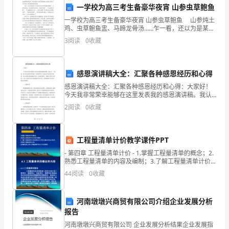
一学校为高三考生备豪华夜宵 山参虫草鲍鱼
一
一学校为高三考生备豪华夜宵 山参虫草鲍鱼 山参炖土
鸡、虫草鲍鱼盅、马蹄龙骨汤……乍一看，还以为是某高
年
档酒店的菜单，但这却是位于集美杏林的英才学校在高
3
阅读
0
收藏
考前1个月为高三考生准备的夜宵食谱。 近日，
的
平和用户满意度。
辛
感恩演讲稿大全：汇聚各种感恩经历和心得
二、存在的问题与改进方向
勤
感恩演讲稿大全：汇聚各种感恩经历和心得：大家好！
今天我非常荣幸能够在这里发表我的感恩演讲稿。我认
工
为，“感恩”是中华民族的传统美德，也是我们每个人都应
2
阅读
0
收藏
该具有的优秀素质，可以让我们更好地融入社会、关爱
身边
作，
1.人员技术能力的提升
取
工程量清单计价教学课件PPT
- 第四章 工程量清单计价 - 1.掌握工程量清单的概念；2.
得
熟悉工程量清单的内容及编制；3.了解工程量清单计价的
特点与作用及基本方法与程序；4.熟悉工程量清单计价；
了
44
阅读
0
收藏
5.掌握安
一
河南墩墩兴商贸有限公司介绍企业发展分析
系
报告
河南墩墩兴商贸有限公司 企业发展分析结果企业发展指