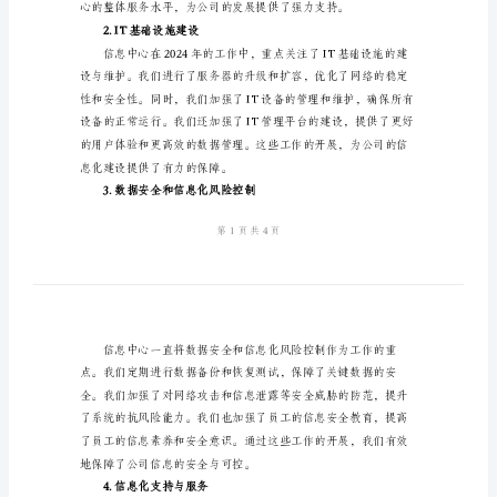
总
结
2024
回顾。
年
1.项目推进与管理
信
息
中
心
年
终
工
作