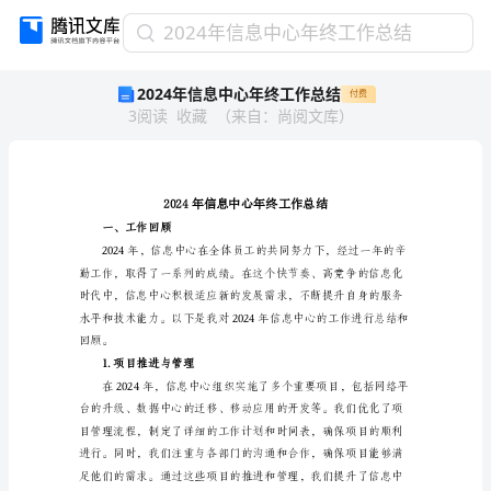
2024
2024年信息中心年终工作总结
年
2024年信息中心年终工作总结
付费
信
3
阅读
收藏
（
来自
：
尚阅文库
）
息
中
心
年
终
工
一、工作回顾
作