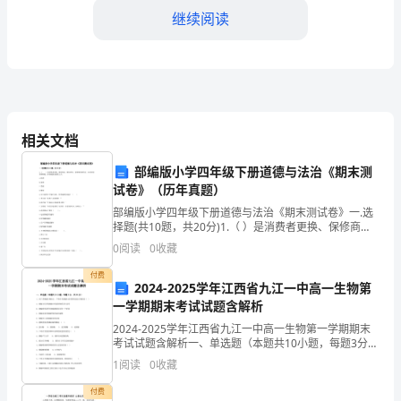
在
继续阅读
全
体
员
相关文档
工
部编版小学四年级下册道德与法治《期末测
的
试卷》（历年真题）
共
部编版小学四年级下册道德与法治《期末测试卷》一.选
择题(共10题，共20分)1.（ ）是消费者更换、保修商
同
品、解决纠纷、索要赔偿的凭证，也是国家管理财政、
0
阅读
0
收藏
征收税款的重要工具。A.钞票B.发票C.票
地保障了公司信息的安全与可控。
努
付费
2024-2025学年江西省九江一中高一生物第
4.信息化支持与服务
力
一学期期末考试试题含解析
下，
2024-2025学年江西省九江一中高一生物第一学期期末
考试试题含解析一、单选题（本题共10小题，每题3分，
共30分）1、对于多细胞生物而言，下列有关细胞生命历
经
1
阅读
0
收藏
程的说法正确的是（ ）A．细胞分化导致细
过
付费