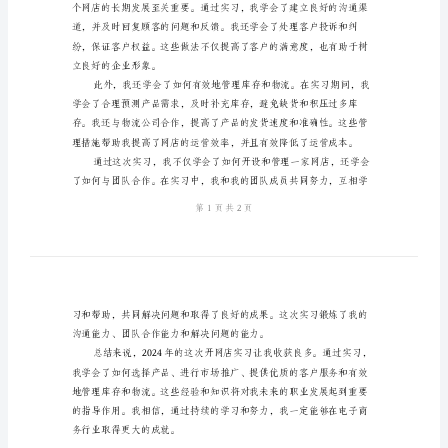
会
结。
总
结
2024
年
开
网
店
实
习
心
得