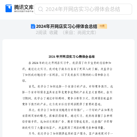
2024
2024年开网店实习心得体会总结
年
2024年开网店实习心得体会总结
付费
开
2
阅读
收藏
（
来自
：
尚阅文库
）
网
店
实
习
心
得
体