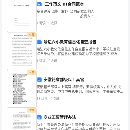
经
[工作范文]BT合同范本
验
投资建设-回购（BT）合同范本回购人 ：
______________________________投资人 ：
和
______________________________签约地点：__________
1
阅读
0
收藏
知
付费
识。
靖边六小教育信息化自查报告
靖边六小教化信息化工作自查报告近年来，学校注意发
通
挥自身优势，将信息化建设确定为学校管理和学 校发展
的主要着力点和教化现代化的突破口，并以此提高课堂
1
阅读
0
收藏
过
教学的效 率、促进课程改革、推动素养教化。在实施素
养教
这
付费
安徽籍省部级以上高官
次
安徽籍省部级以上高官 胡锦涛，安徽绩溪人，中共中央
实
政治局常委、中共中央总书记、国家主席、中央军委主
席。 吴 邦国，安徽肥东人，中共中央政治局常委、
18
阅读
0
收藏
全国人大常委会委员长。
习，
付费
我
商业汇票管理办法
对
商业汇票管理办法商业汇票是指经商业银行授权，由商
业银行或承兑人向持票人或指定人付款的票据。它具有