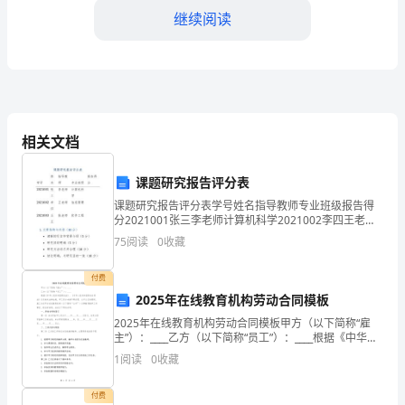
店
继续阅读
实
习
中，
我
相关文档
获
课题研究报告评分表
得
课题研究报告评分表学号姓名指导教师专业班级报告得
了
分2021001张三李老师计算机科学2021002李四王老师
信息管理2021003王五张老师软件工程1. 文章结构与内
75
阅读
0
收藏
许
容（30分）清晰的引言和背景介绍（
多
付费
务行业取得更大的成就。
2025年在线教育机构劳动合同模板
宝
2025年在线教育机构劳动合同模板甲方（以下简称“雇
主”）：____乙方（以下简称“员工”）：____根据《中华人
贵
民共和国劳动法》、《中华人民共和国劳动合同法》以
1
阅读
0
收藏
及相关法律法规，甲乙双方本着平等自愿、
的
付费