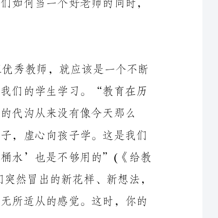
海纳百川，才有了大海的浩瀚无边。一个真正优秀教师，就应该是一个不断
进取的学者，向前辈学习，向优秀者学习，甚至向我们的学生学习。“教育在历
史上第一次在为不可知的未来服务，教师和学生间的代沟从来没有像今天那么
大，教师第一次不得不抛去因经验丰富而摆出的架子，虚心向孩子学。这是我们
怕见到而不得不见到的一幅图景。教师此时有‘一桶水’也是不够用的”(《给教
师的一百条新建议》)，面对我们的学生，面对他们突然冒出的新花样、新想法，
我们常常会发出感叹：现在的学生啊，我们常常有无所适从的感觉。这时，你的
在教育新形势下，做一个与时俱进的教者，学习是唯一的途径：学习，学
习，再学习；以平常的心态对待学习，不急功近利，不心浮气躁；从错误＿中学