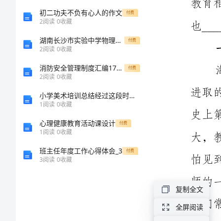
准
初二功夫不负有心人的作文
付费
2
阅读
0
收藏
读
湖南长沙市实验中学物理八年级下册从粒子到宇宙同步练习试题（详解）
付费
2
阅读
0
收藏
教
消防安全管理制度汇编17项（12页）
育
付费
2
阅读
0
收藏
教
小学美术培训总结经过这段时间的
学
1
阅读
0
收藏
专
心理健康教育活动课设计
付费
1
阅读
0
收藏
著
班主任年度工作心得体会_3
付费
心
3
阅读
0
收藏
得
复制全文
标
准
全屏阅读