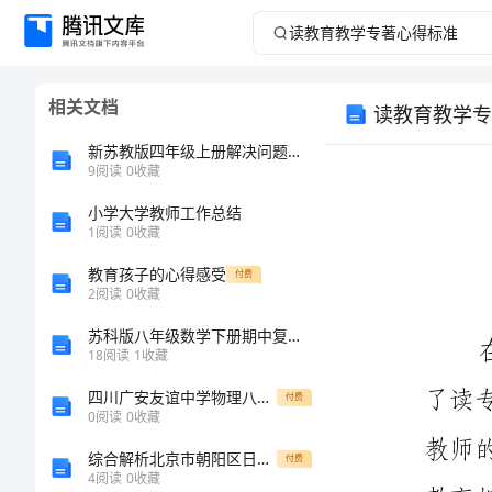
读
教
相关文档
读教育教学专
育
新苏教版四年级上册解决问题的策略试卷
教
9
阅读
0
收藏
小学大学教师工作总结
学
1
阅读
0
收藏
专
教育孩子的心得感受
付费
2
阅读
0
收藏
著
苏科版八年级数学下册期中复习必刷39经典例题
18
阅读
1
收藏
心
四川广安友谊中学物理八年级（下册）冲刺练习定向测评练习题（解析版）
付费
得
0
阅读
0
收藏
综合解析北京市朝阳区日坛中学数学人教版七年级下册二元一次方程组同步练习A卷（附答案详解）
付费
标
4
阅读
0
收藏