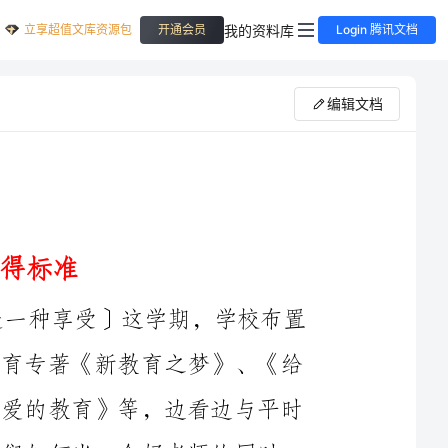
立享超值文库资源包
我的资料库
开通会员
Login 腾讯文档
编辑文档
在我看来，读书是一种幸福，一种乐趣，更是一种享受〕这学期，学校布置
了读专著谈体会，粗略浏览推荐书目，专心阅读教育专著《新教育之梦》、《给
教师的一百条建议》、《教育的____个细节》、《爱的教育》等，边看边与平时
教育相比较，有了感触，有了共鸣。这些书在教我们如何当一个好老师的同时，