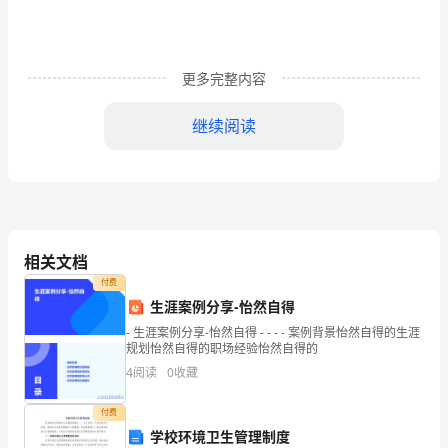
幕
式
上，
更多完整内容
作
继续阅读
为
主
持
人，
相关文档
应
付费
亲力亲为。
生涯案例分享-怡然自得
该
- 生涯案例分享-怡然自得 - - - - 案例背景怡然自得的生涯
规划怡然自得的职场经验怡然自得的
怎
4
阅读
0
收藏
么
付费
样
学校环境卫生管理制度