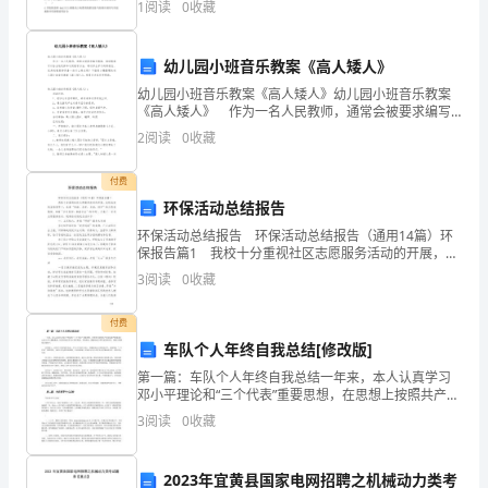
1
阅读
0
收藏
大
A.≤1ΩB.≤2ΩC.≤4ΩD.≤1
家
在我们的心中
幼儿园小班音乐教案《高人矮人》
好
幼儿园小班音乐教案《高人矮人》幼儿园小班音乐教案
彩旗队
《高人矮人》 作为一名人民教师，通常会被要求编写
的
教案，借助教案可以恰当地选择和运用教学方法，调动
2
阅读
0
收藏
学生学习的积极性。优秀的教案都具备一些什么特点
呢？下
公
付费
司
环保活动总结报告
环保活动总结报告 环保活动总结报告（通用14篇）环
冬
保报告篇1 我校十分重视社区志愿服务活动的开展，在
校长室的直接领导下，本着“奉献、友爱、互助、进步”的
3
阅读
0
收藏
季
志愿者精神，本着“立足校园、奉献社会”的
运
付费
车队个人年终自我总结[修改版]
动
第一篇：车队个人年终自我总结一年来，本人认真学习
邓小平理论和“三个代表”重要思想，在思想上按照共产党
会
员标准严格要求自己;在工作上勤勤恳恳、任劳任怨;在作
3
阅读
0
收藏
风上艰苦朴素、务真求实，圆满完成了领导交付的任务
开
幕
2023年宜黄县国家电网招聘之机械动力类考