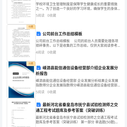
意，尽书华章。
主
学校环境卫生管理制度是保障学生健康成长的重要措施
之一。为了创造一个良好的学习环境，确保学生的身体
持
健康和心理健康，学校需要建立一套完善的环境卫生管
5
阅读
0
收藏
理制度。下面将介绍学校环境卫生管理制度的内容和要
这
点。一、
着刚劲有力的步伐向主席台走来了。
付费
一
公司前台工作总结模板
公司前台工作总结模板 公司的前台人员需要处理各项
场
琐碎事务，以下是收集的工作总结，仅供大家阅读参考!
华民族的未来和希望
自参加**公司以来已经一年多的时间了。在这里我从
运
4
阅读
0
收藏
学校的一名学生踏上了工作岗位成为一名员工，学
动
付费
嵊泗县能信通信设备经营部介绍企业发展分
会
色象征着革命象征着烈士的鲜血
析报告
嵊泗县能信通信设备经营部 企业发展分析结果企业发展
呢？
指数得分企业发展指数得分嵊泗县能信通信设备经营部
综合得分说明：企业发展指数根据企业规模、企业创
以
5
阅读
0
收藏
新、企业风险、企业活力四个维度对企业发展情况进行
我们的使命
评价。
下
最新河北省秦皇岛市抚宁县试验检测师之交
通工程考试题库及参考答案（突破训练）
是
最新河北省秦皇岛市抚宁县试验检测师之交通工程考试
学校辉煌是我们的责任
为
题库及参考答案（突破训练） 第一部分 单选题(50题)
1、收费站及收费中心的联合接地电阻值应为（ ）。