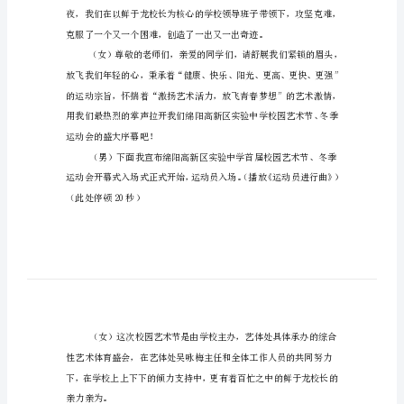
主
大家阅读参考！
持
员、全体运动员们：
词
（齐）大家早上好！
公
司
冬
季
就将正式在这里上演了。
运
动
会
开