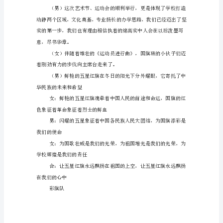
幕
式
主
持
词
在
冬
运动会的盛大序幕吧！
季
运
动
（此处停顿20秒）
会
的
开