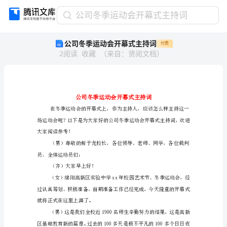
公
公司冬季运动会开幕式主持词
司
公司冬季运动会开幕式主持词
付费
冬
2
阅读
收藏
（
来自
：
贤阅文档
）
季
运
动
会
开
幕
式