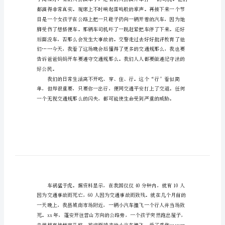
年」
交
通
平
安
征
纷，照得我们眼花缭乱。
文
500
字
「青
少
年」