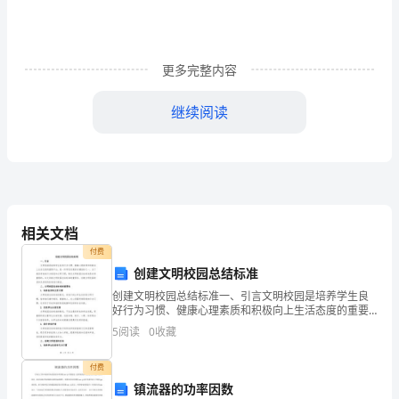
只
有
一
更多完整内容
次，
继续阅读
青
少
年
是
相关文档
祖
付费
创建文明校园总结标准
国
创建文明校园总结标准一、引言文明校园是培养学生良
好行为习惯、健康心理素质和积极向上生活态度的重要
的
平台，是一所学校发展的关键指标之一。为了规范学校
5
阅读
0
收藏
的行为规范和文明习惯，制定文明校园总结标准是非常
将
重要的。
要文明。
付费
来，
镇流器的功率因数