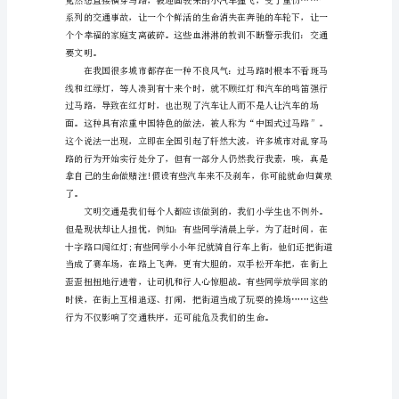
人
最
珍
贵
的
好公民。
是
生
命，
人
的
生
命