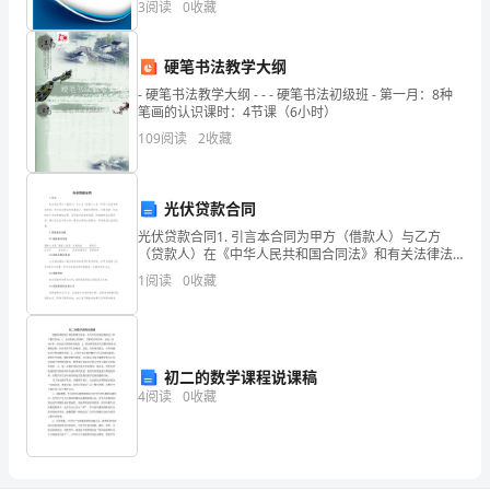
3
阅读
0
收藏
新、企业风险、企业活力四个维度对企业发展情况进行
肝
评价。
宝
硬笔书法教学大纲
- 硬笔书法教学大纲 - - - 硬笔书法初级班 - 第一月：8种
贝，
笔画的认识课时：4节课（6小时）
我
109
阅读
2
收藏
们
光伏贷款合同
的
光伏贷款合同1. 引言本合同为甲方（借款人）与乙方
平
（贷款人）在《中华人民共和国合同法》和有关法律法
规的基础上，根据自愿原则，平等协商，达成的关于光
1
阅读
0
收藏
安
伏贷款的合同。合同双方经友好协商，同意遵守本合同
内容，
牵
涉
初二的数学课程说课稿
4
阅读
0
收藏
到
千
万