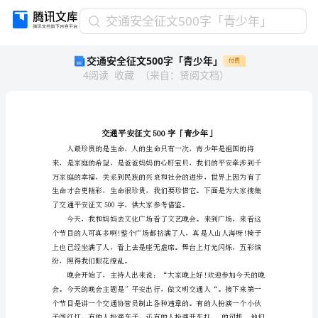
交
交通安全征文500字「青少年」
通
交通安全征文500字「青少年」
付费
安
4
阅读
收藏
（
来自
：
贤阅文档
）
全
征
文
500
字
「青
少