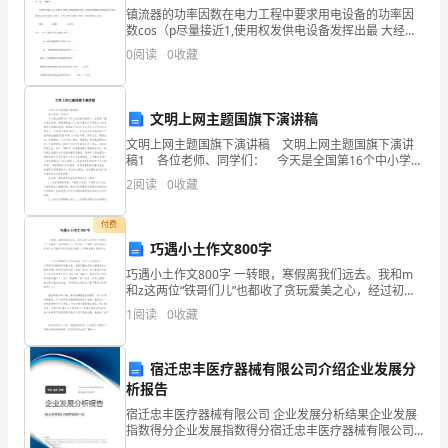
是
镇流器的功率因数在电力工程中要求用电设备的功率因
数cos（p尽量接近1,使用权发供电设备发挥出最 大经济
效益。而对电路中某些辅助电器设备或器件，则要求其
家
0
阅读
0
收藏
功率因数cos（p或介质损失角 正切值tga来体
庭
的
文明上网主题国旗下演讲稿
文明上网主题国旗下演讲稿 文明上网主题国旗下演讲
希
稿1 各位老师、同学们： 今天是全国第16个中小学生
安全教育日，主题是“强化安全意识，提高避险能力”。据
2
阅读
0
收藏
望，
中国青少年研究中心的全国性大型调查发现
是
付费
巧遇小土作文800字
了。
爸
巧遇小土作文800字 一转眼，寒假离我们远去。我和m
和z这两位“铁哥们儿”也都收了贪玩爱美之心，经过初一
爸
下学期一阵井然有序的学习后，期中考试又在我们紧
1
阅读
0
收藏
张、忙碌的身影中悄然而至。 一个阳
妈
妈
宿迁忠丰医疗器械有限公司介绍企业发展分
析报告
的
宿迁忠丰医疗器械有限公司 企业发展分析结果企业发展
指数得分企业发展指数得分宿迁忠丰医疗器械有限公司
心
综合得分说明：企业发展指数根据企业规模、企业创