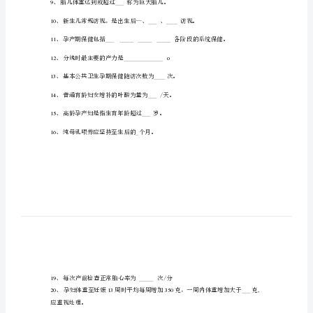
幼
进行
_____
访视。
保
、早孕建册率是指
3
________________________
健
4
试
以前。
题
5
及
复情况及
_______
情况。
答
、孕产妇健康管理的时间一般从孕
6
__
案
7
、低出生体重儿是指出生体重低于
____
一、
填
8
空
、胎儿体重达到或超过
9
___
称为巨大胎儿。
题
10
、新生儿常规访视，是出生后—、
___
、
_
（每