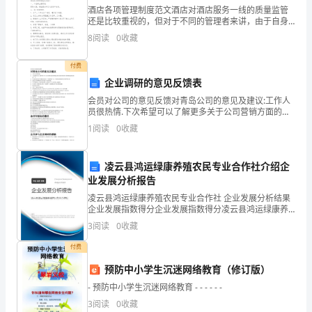
产
酒店各项管理制度范文酒店对酒店服务一线的质量监管
妇
还是比较重视的，但对于不同的管理者来讲，由于自身
2
、（）传播是乙肝最主要感染方式之一。
各方面素质的差异性，导致监管工作的结果有很大的差
8
阅读
0
收藏
异，下面是小编为大家整理的关于酒店各项管理制度范
分
文，欢迎
、胎儿期、围
ABCD
付费
娩
企业调研的意见反馈表
信
3
、孕妇血红蛋白正常不低于（）。
会员对公司的意见反馈对青岛公司的意见及建议:工作人
员很热情.下次希望可以了解更多关于公司营销方面的事
息
情,或者让我们直接参与营销现场,确实体会一下."开盖有
1
阅读
0
收藏
A.
益"这个营销活动设立”再来两瓶”这一项会比其他
后，
4
、早期妊娠是指（）、
凌云县鸿运绿康养殖农民专业合作社介绍企
应
业发展分析报告
于
凌云县鸿运绿康养殖农民专业合作社 企业发展分析结果
企业发展指数得分企业发展指数得分凌云县鸿运绿康养
—
殖农民专业合作社综合得分说明：企业发展指数根据企
、孕妇正常血压为）毫米汞柱
5W（
3
阅读
0
收藏
业规模、企业创新、企业风险、企业活力四个维度对企
天
业发
付费
A.140/90B.130/80C.90/60D.130/90
内
预防中小学生沉迷网络教育（修订版）
到
- 预防中小学生沉迷网络教育 - - - - - -
6
、妇幼保健“两个系统管理”是指：（）
3
阅读
0
收藏