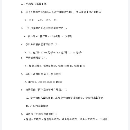
1
、孕产期保健包括
11
___
_____
_____
____
题）
、分娩时最主要的产力是
______________
12o
1、
孕
、基本公共卫生孕期保健随访次数为
13
____
产
、普通育龄妇女增补的叶酸为量为
14
___
妇
、高龄孕产妇是指生育年龄超过
15
___
岁。
健
康
16
、纯母乳喂养应坚持至生后的_个月。
管
理
的
服
务