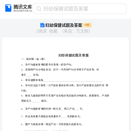
妇
妇幼保健试题及答案
幼
妇幼保健试题及答案
付费
保
2
阅读
收藏
（
来自
：
万文网
）
健
试
题
及
答
1
一、填空题（每题）
案
1
、
妇
2