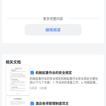
对
象
更多完整内容
是
继续阅读
—
的
孕
、每次产前检查正常胎心率为
次
19
_____
产
相关文档
妇。
应重视处理。
2、
机舱起重作业的安全规定
1
二、单选题（每题分）
机舱起重作业的安全规定机舱起重作业安全规定主要包
在
括以下几个方面：1. 作业前的准备工作：a. 机舱起重设
备必须符合国家相关安全标准，并定期检修和维护；b.
接
5
阅读
0
收藏
确保作业人员具备相关技术培训和操作资质；c.
到
、、、、
A12B14C18D25
酒店各项管理制度范文