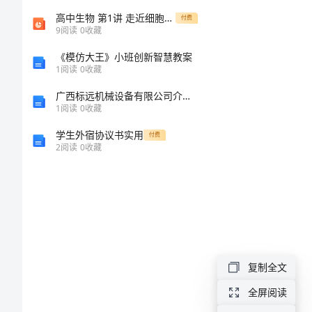
文
高中生物 第1讲 走近细胞复习课件 新人精讲版必修1
付费
9
阅读
0
收藏
600
《模仿大王》小班创新智慧教案
1
阅读
0
收藏
字
广西标远机械设备有限公司介绍企业发展分析报告
1
阅读
0
收藏
翻
开
学生外宿协议书实用
付费
2
阅读
0
收藏
窗
户
看
世
界
复制全文
高
全屏阅读
节目。
三