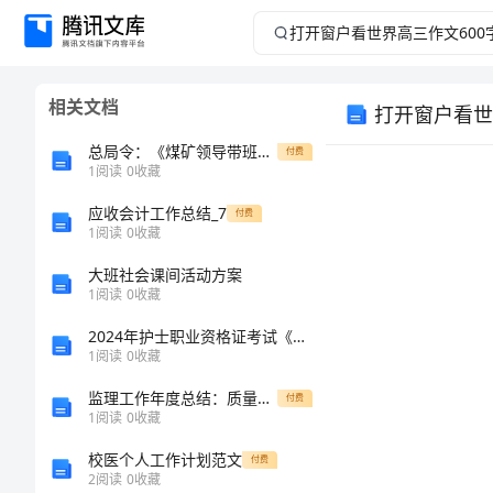
打
开
相关文档
打开窗户看世
窗
总局令：《煤矿领导带班下井及安全监督检查规定》
付费
户
1
阅读
0
收藏
应收会计工作总结_7
看
付费
1
阅读
0
收藏
世
大班社会课间活动方案
1
阅读
0
收藏
界
2024年护士职业资格证考试《实践能力》全真模拟考试试题B卷 含答案
1
阅读
0
收藏
高
监理工作年度总结：质量与效率总结
付费
三
1
阅读
0
收藏
校医个人工作计划范文
付费
作
2
阅读
0
收藏