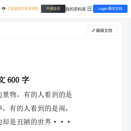
立享超值文库资源包
我的资料库
开通会员
Login 腾讯文档
编辑文档