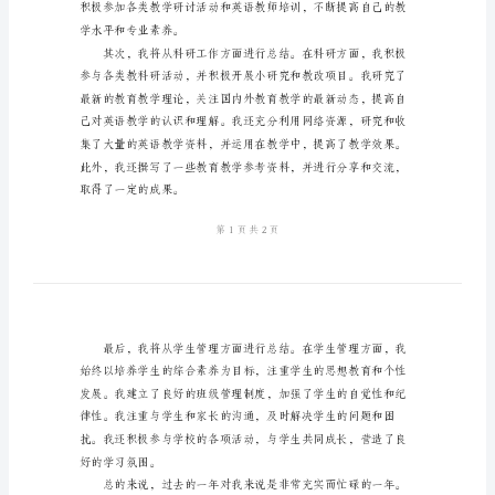
个
人
工
的意见和建议。
作
总
结
2024
年
英
语
教