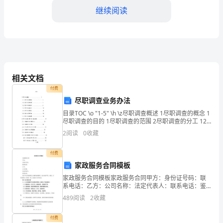
敬
继续阅读
的
评
委：
大
相关文档
家
付费
尽职调查业务办法
好！
目录TOC \o "1-5" \h \z尽职调查概述 1尽职调查的概念 1
我
尽职调查的目的 1尽职调查的范围 2尽职调查的分工 12
尽职调查的原则 14尽职调查的方法 15尽
2
阅读
0
收藏
是
好的学习氛围。
某
付费
家政服务合同模板
中
家政服务合同模板家政服务合同甲方：身份证号码：联
系电话：乙方：公司名称：法定代表人：联系电话：鉴
学
于甲方有意委托乙方提供家政服务，双方本着平等、自
489
阅读
2
收藏
愿、公平的原则，经协商一致，达成以下合作协议：第
的
一条 服
付费