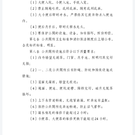
标
的公共厕所。
准
第
一
条
为
了
加
的监督管理工作。
强
我
上岗，不得私自雇工
市
公
共