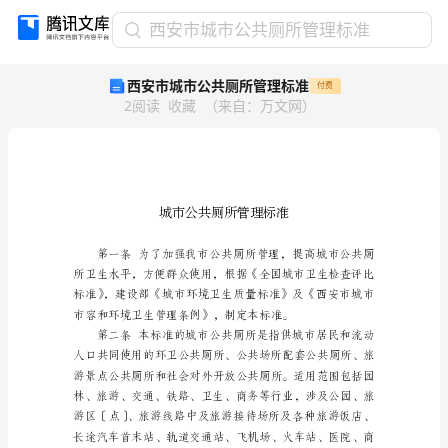
西
西安市城市公共厕所管理标准
安
西安市城市公共厕所管理标准
付费
市
2
阅读
收藏
（
来自
：
万文网
）
城
市
公
共
厕
所
管