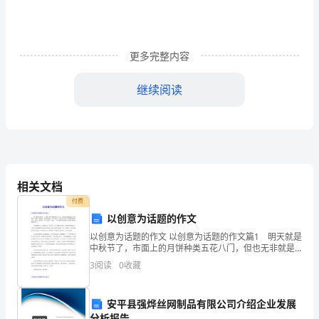
厕
所
管
更多完整内容
理，
继续阅读
提
高
小时免费开放，并切
城
市
相关文档
自觉维护公共厕所卫生：
公
付费
以创意为话题的作文
共
以创意为话题的作文 以创意为话题的作文篇1 明天就是
中秋节了，市面上的月饼种类五花八门，但也无非就是
厕
那么几种：既有广式的、港式的，也有冰皮的，今年则
3
阅读
0
收藏
出了一款雪皮月饼，馅料则有莲蓉、豆沙、水果、冰淇
所
淋
卫
内。
安平县强烨丝网制品有限公司介绍企业发展
分析报告