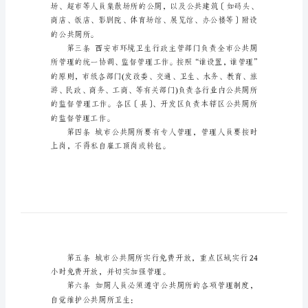
理
标
准
城
市
公
共
厕
所
管
理