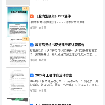
城
付费
市
《腹内型隐睾》PPT课件
卫
- 隐睾合并精原细胞瘤 - - - - - 隐睾合并精原细
生
4
阅读
0
收藏
检
付费
查
教育局党组书记党建专项述职报告
教育局党组书记党建专项述职报告小编特别推荐教育工
评
作，思想是先导，所以抓好党建工作显得尤为 重要，必
须要时刻履行好基层党组织的职责，下面编辑为 你带
3
阅读
0
收藏
比
来，欢迎阅读，仅供参考。（一）一年来，我履行基层
党建工
标
2024年工会体育活动方案
准》，
2024年工会体育活动方案一、活动目标：1. 促进员工身
心健康，增强体质，提高工作效率；2. 加强员工之间的
建
交流与合作，建立良好团队精神；3. 营造积极向上的工
7
阅读
0
收藏
作氛围，提高员工的工作满意度。二、活动内
设
部