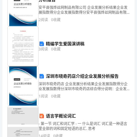
生
安平县强烨丝网制品有限公司 企业发展分析结果企业发
展指数得分企业发展指数得分安平县强烨丝网制品有限
水
公司综合得分说明：企业发展指数根据企业规模、企业
2
阅读
0
收藏
创新、企业风险、企业活力四个维度对企业发展情况进
平，
行评
方
各类标识标准、明显。
精编学生爱国演讲稿
便
3
阅读
0
收藏
群
众
无损;
深圳市晓奇药店介绍企业发展分析报告
使
深圳市晓奇药店 企业发展分析结果企业发展指数得分企
用，
业发展指数得分深圳市晓奇药店综合得分说明：企业发
展指数根据企业规模、企业创新、企业风险、企业活力
措施;
1
阅读
0
收藏
根
四个维度对企业发展情况进行评价。该企业的综合评价
得分
据
语言学概论词汇
《全
- 第一节 词汇和词汇学 - 一 什么是词汇 词汇是一种语言
里全部的词和固定短语的总汇. 思考
损坏；
国
14
阅读
0
收藏