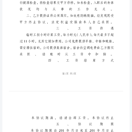
工
用
工
制
度
暑
假
临
时
工
用
工
协