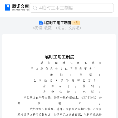
4
4临时工用工制度
临
4临时工用工制度
付费
时
4
阅读
收藏
（
来自
：
文库吧
）
工
用
工
制
度
临
时