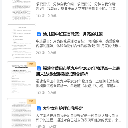
求职面试一分钟自我介绍 求职面试一分钟自我介绍1
方）：
您好! 我是xx，毕业于xx大学市场营销专业的。我喜欢
读书看报，因为它能丰富我的知识，拓展我的视野;我喜
身
1
阅读
0
收藏
欢跑步，因为它可以磨砺我的意志，强健
份
幼儿园中班语言教案：月亮的味道
证
中班语言：月亮的味道活动目标：.倾听故事，感受故事
号：
内容的趣味，体验动物们合作后成功“吃 到"月亮的快乐
心情。.学说短句：“* * *，你快爬到我背上来，说不定我
2
阅读
0
收藏
们就能够 得到了！”活动准备：教师：掌握
性
付费
别：
福建省莆田市第九中学2024年物理高一上册
期末达标检测模拟试题含解析
身
福建省莆田市第九中学2024年物理高一上册期末达标检
份
测模拟试题含解析一、单选题（本题共7小题，每题4
分，共28分）1、为了节省能量，某商场安装了智能化的
1
阅读
0
收藏
电动扶梯．无人乘行时，扶梯运转得很慢；有人站上扶
住
付费
址：
大学本科护理自我鉴定
电
大学本科护理自我鉴定自我鉴定是一种自我认知和自我
评价的过程，通过对自己过去的表现和经验的反思，来
总结自己的优势和不足，从而为自己今后的发展和提升
话：
1
阅读
0
收藏