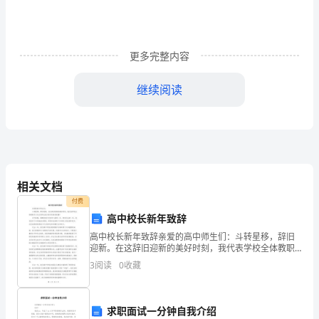
地
址：
更多完整内容
电
话：
继续阅读
乙
方
姓
名
相关文档
付费
（以
高中校长新年致辞
下
高中校长新年致辞亲爱的高中师生们：斗转星移，辞旧
迎新。在这辞旧迎新的美好时刻，我代表学校全体教职
简
员工向全校师生致以新年的美好祝福！岁月如梭，转瞬
3
阅读
0
收藏
间我们已经迈入新的一年。回首过去的一年，我们经历
称
了许多挑
乙
求职面试一分钟自我介绍