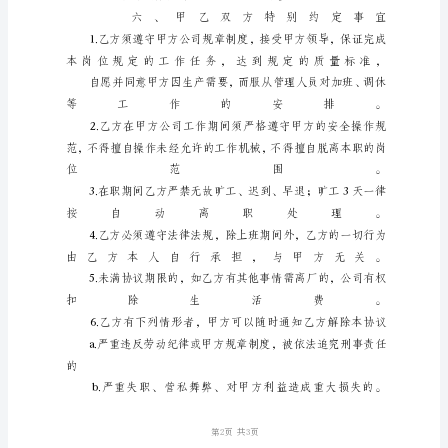
议
甲
方
单
位
名
称
（以
下
简
称
甲
方）：