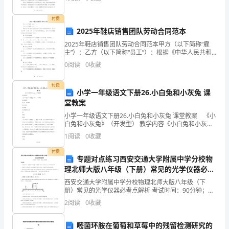
做出合理的规划和安排。在大学本科护理专业学习的这
段时间里
临
付费
时
2025年鞋店销售团队劳动合同范本
工
的
2025年鞋店销售团队劳动合同范本甲方（以下简称“雇
用
主”）：乙方（以下简称“员工”）：根据《中华人民共和
国劳动法》及相关法律法规的规定，甲乙双方在平等、
工
0
阅读
0
收藏
自愿、公平、诚实信用的原则基础上，就甲方鞋店销售
制
度
付费
小学一年级语文下册26.小白兔和小灰兔 课
暑
堂教案
假
小学一年级语文下册26.小白兔和小灰兔 课堂教案 《小
临
白兔和小灰兔》（开发型） 教学内容《小白兔和小灰
兔》第一、二课时教学课时第 1、2 课时教学课型综合课
时
1
阅读
0
收藏
是否集体备课否教材分析《小白兔和小灰兔》是
工
付费
专题对点练习西安交通大学附属中学分校物
用
理北师大版八年级（下册）常见的光学仪器必考
工
点解析试卷（含答案详解）
西安交通大学附属中学分校物理北师大版八年级（下
协
册）常见的光学仪器必考点解析 考试时间：90分钟；命
议
题人：教研组考生注意：1、本卷分第I卷（选择题）和
2
阅读
0
收藏
第Ⅱ卷（非选择题）两部分，满分100分，考试时间90
甲
方
嘧菌环胺在葡萄和草莓中的残留检测研究的