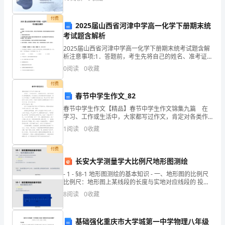
我
爱
付费
2025届山西省河津中学高一化学下册期末统
你！
考试题含解析
2025届山西省河津中学高一化学下册期末统考试题含解
是
析注意事项:1．答题前，考生先将自己的姓名、准考证号
码填写清楚，将条形码准确粘贴在条形码区域内。2．答
你
0
阅读
0
收藏
题时请按要求用笔。3．请按照题号顺序在答题卡各
付费
用
春节中学生作文_82
有
春节中学生作文【精品】春节中学生作文锦集九篇 在
学习、工作或生活中，大家都写过作文，肯定对各类作
力。
文都很熟悉吧，作文是经过人的思想考虑和语言组织，
1
阅读
0
收藏
通过文字来表达一个主题意义的记叙方法。那么你知道
温
一篇
付费
柔
长安大学测量学大比例尺地形图测绘
的
- 1 - §8-1 地形图测绘的基本知识 - 一、地形图的比例尺
比例尺：地形图上某线段的长度与实地对应线段的 投影
长度之比，称为地形图的比
双
8
阅读
0
收藏
手，
基础强化重庆市大学城第一中学物理八年级