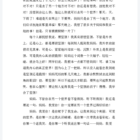
妈
妈，
您
教
会
了
我
许
许
多
多
书
本