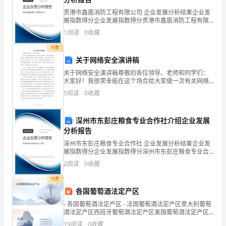
贵港市鑫盾消防工程有限公司 企业发展分析结果企业发
护
起的事！但是，只有模模糊糊
展指数得分企业发展指数得分贵港市鑫盾消防工程有限
公司综合得分说明：企业发展指数根据企业规模、企业
的，
1
阅读
0
收藏
创新、企业风险、企业活力四个维度对企业发展情况进
行评
失
付费
关于网络安全演讲稿
败
关于网络安全演讲稿尊敬的各位领导、老师和同学们：
大家好！我很荣幸能在这个场合给大家做一次有关网络
只
安全的演讲。随着互联网和信息技术的迅猛发展，网络
5
阅读
0
收藏
已经成为人们生活中不可或缺的一部分。然而，网络的
是
蓬勃发展
短
深州市东彭庄粮食专业合作社介绍企业发展
分析报告
暂
深州市东彭庄粮食专业合作社 企业发展分析结果企业发
展指数得分企业发展指数得分深州市东彭庄粮食专业合
的……
作社综合得分说明：企业发展指数根据企业规模、企业
2
阅读
0
收藏
创新、企业风险、企业活力四个维度对企业发展情况进
行评
付费
妈
各国葡萄酒法定产区
会了坚强！
- 各国葡萄酒法定产区 - 法国葡萄酒法定产区意大利葡萄
妈，
酒法定产区西班牙葡萄酒法定产区美国葡萄酒法定产区
其他国家葡萄酒法定产区 - 目录
19
阅读
0
收藏