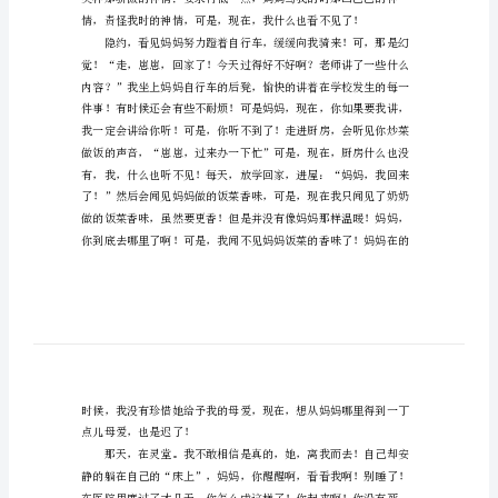
写
妈
妈
的
作
文
2000
字
啊，
伟
大
的