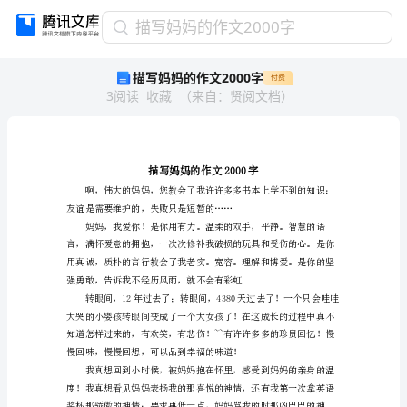
描
描写妈妈的作文2000字
写
描写妈妈的作文2000字
付费
妈
3
阅读
收藏
（
来自
：
贤阅文档
）
妈
的
作
文
2000
字
描