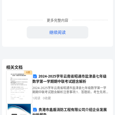
上
学
更多完整内容
不
到
继续阅读
的
点儿母爱，也是迟了！
知
识：
相关文档
友
付费
2024-2025学年云南省昭通市盐津县七年级
谊
数学第一学期期中联考试题含解析
是
2024-2025学年云南省昭通市盐津县七年级数学第一学
期期中联考试题含解析注意事项:1．答题前，考生先将自
需
己的姓名、准考证号码填写清楚，将条形码准确粘贴在
1
阅读
0
收藏
条形码区域内。2．答题时请按要求用笔。3．请
要
贵港市鑫盾消防工程有限公司介绍企业发展
维
分析报告