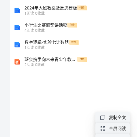
总
2024年大班教案及反思模板
付费
1
阅读
0
收藏
结
小学生比赛颁奖讲话稿
付费
4
阅读
0
收藏
（精
数字逻辑-实验七计数器
付费
1
阅读
0
收藏
选
班会携手向未来青少年教育精选
付费
汇
2
阅读
0
收藏
编）
初
中
语
复制全文
文
全屏阅读
教