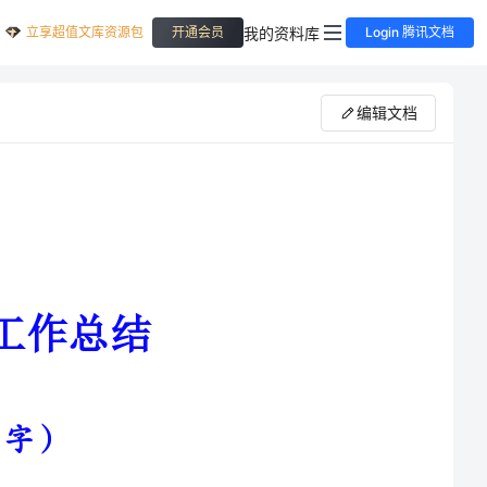
立享超值文库资源包
我的资料库
开通会员
Login 腾讯文档
编辑文档
能注重研究中学教学理论，用心
动和备课组活动，上好每已节课，能经常听各老师的课，