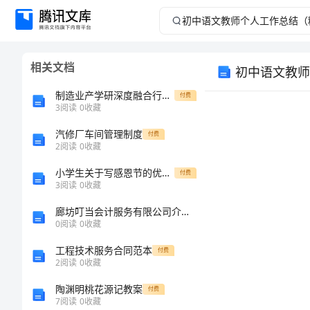
初
中
相关文档
初中语文教师
语
制造业产学研深度融合行动计划
付费
文
3
阅读
0
收藏
汽修厂车间管理制度
教
付费
2
阅读
0
收藏
师
小学生关于写感恩节的优秀作文400字
付费
3
阅读
0
收藏
个
廊坊叮当会计服务有限公司介绍企业发展分析报告
0
阅读
0
收藏
人
工程技术服务合同范本
付费
工
2
阅读
0
收藏
陶渊明桃花源记教案
付费
作
7
阅读
0
收藏